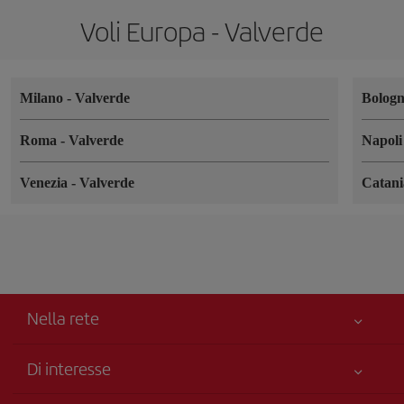
Voli Europa - Valverde
Milano
-
Valverde
Bolog
Roma
-
Valverde
Napol
Venezia
-
Valverde
Catan
Nella rete
Di interesse
Miglior Prezzo Garantito