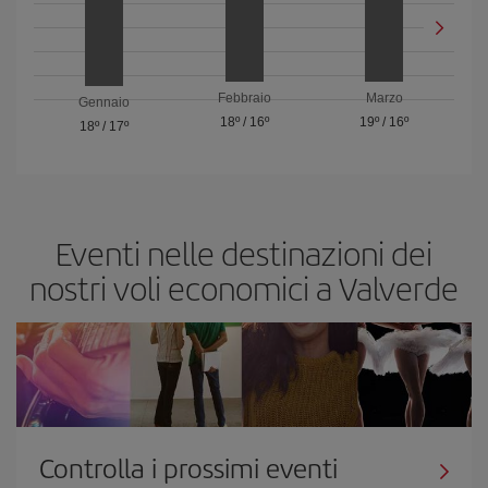
Febbraio
Marzo
Gennaio
18º
/
16º
19º
/
16º
18º
/
17º
Eventi nelle destinazioni dei
nostri voli economici a Valverde
Controlla i prossimi eventi