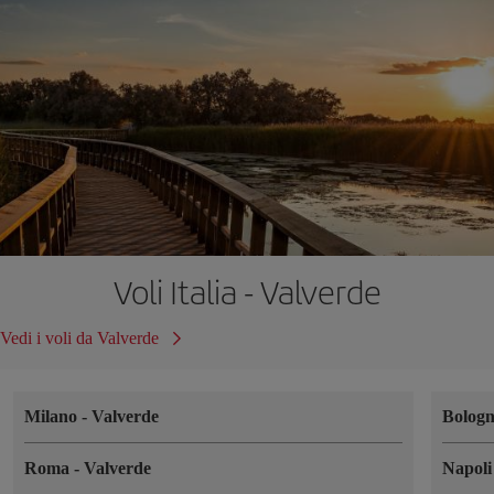
Voli Italia - Valverde
Vedi i voli da Valverde
Milano
-
Valverde
Bolog
Roma
-
Valverde
Napol