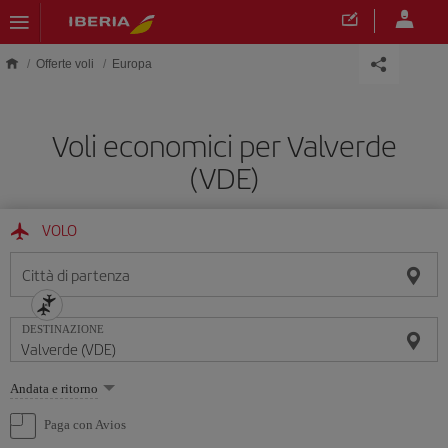
Skip to main content
Offerte voli
Europa
Voli economici per Valverde
(VDE)
VOLO
Città di partenza
DESTINAZIONE
Seleziona
Andata e ritorno
un'opzione
Paga con Avios