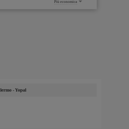
Più economica
alermo
-
Yopal