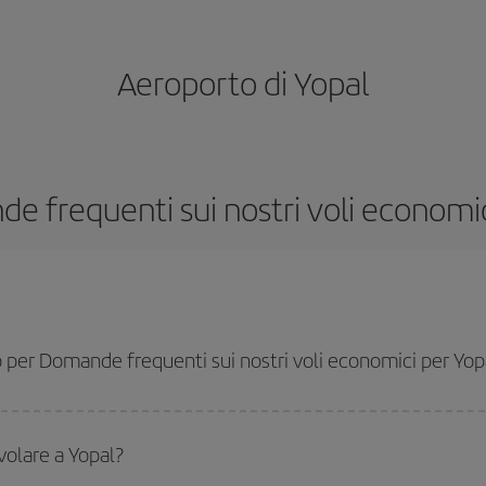
Aeroporto di Yopal
e frequenti sui nostri voli economic
 per Domande frequenti sui nostri voli economici per Yop
lo più economico se eviti l'alta stagione, acquisti in anticipo e hai una certa fle
 specifica per il tuo viaggio, dai un'occhiata alle nostre offerte e lasciati ispi
volare a Yopal?