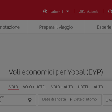
Italia - IT
Aziende
enotazione
Prepara il viaggio
Esperie
Voli economici per Yopal (EYP)
VOLO
VOLO + HOTEL
VOLO + AUTO
HOTEL
AUTO
ONE
Data di andata
Data di ritorno
1
Ad
Inserisci la data nel formato giorno/mese/anno
Inserisci la data nel formato