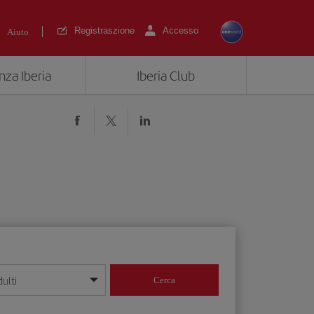
Registraszione
Accesso
Aiuto
nza Iberia
Iberia Club
ulti
Cerca
 giorno/mese/anno