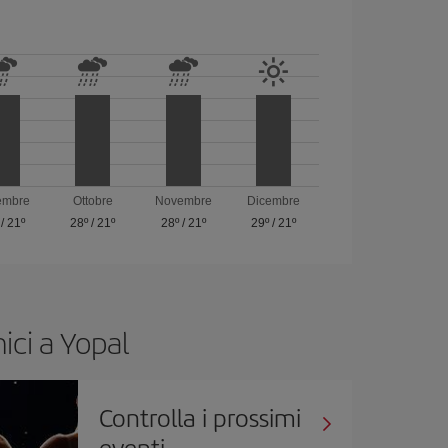
embre
Ottobre
Novembre
Dicembre
/
21º
28º
/
21º
28º
/
21º
29º
/
21º
ici a Yopal
Controlla i prossimi
eventi