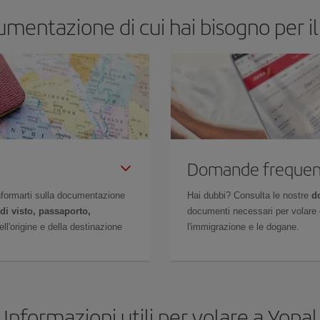
umentazione di cui hai bisogno per il
Domande frequen
 informarti sulla documentazione
Hai dubbi? Consulta le nostre
d
di visto, passaporto,
documenti necessari per volare c
l'origine e della destinazione
l'immigrazione e le dogane.
Informazioni utili per volare a Yopal