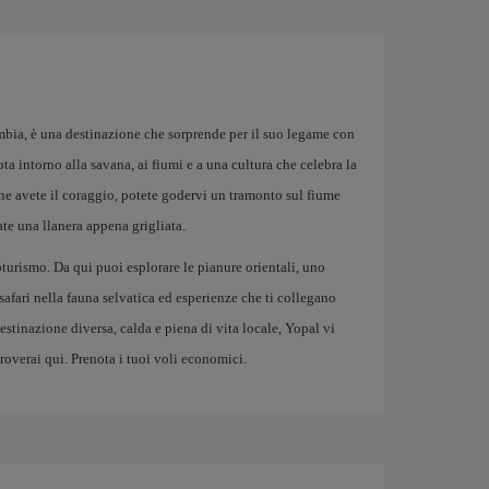
bia, è una destinazione che sorprende per il suo legame con
uota intorno alla savana, ai fiumi e a una cultura che celebra la
e ne avete il coraggio, potete godervi un tramonto sul fiume
te una llanera appena grigliata.
turismo. Da qui puoi esplorare le pianure orientali, uno
safari nella fauna selvatica ed esperienze che ti collegano
destinazione diversa, calda e piena di vita locale, Yopal vi
troverai qui. Prenota i tuoi voli economici.