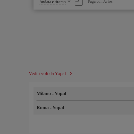
Seleziona
Paga con Avios
Andata e ritorno
un'opzione
Vedi i voli da Yopal
Milano
-
Yopal
Roma
-
Yopal