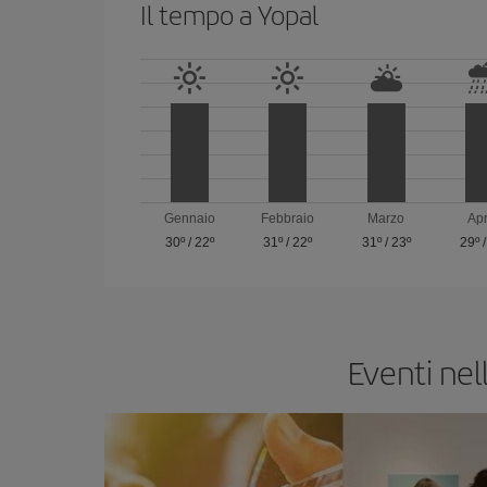
Il tempo a Yopal
Gennaio
Febbraio
Marzo
Apr
30º
/
22º
31º
/
22º
31º
/
23º
29º
Eventi nel