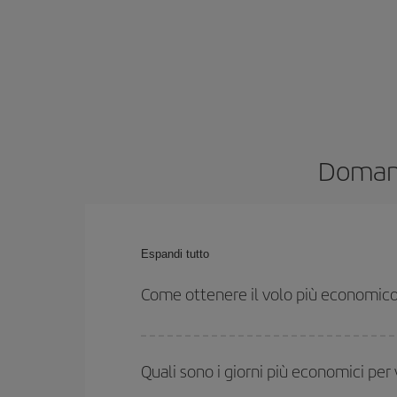
Domand
Espandi tutto
Come ottenere il volo più economico
Puoi risparmiare sul biglietto aereo e ottenere il vo
ritorno. Inoltre, se non hai deciso una destinazione
Quali sono i giorni più economici per 