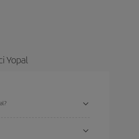
i Yopal
al?
ssibilità rispetto alle date e agli orari di andata e
rare: troverai sicuramente il volo più economico.