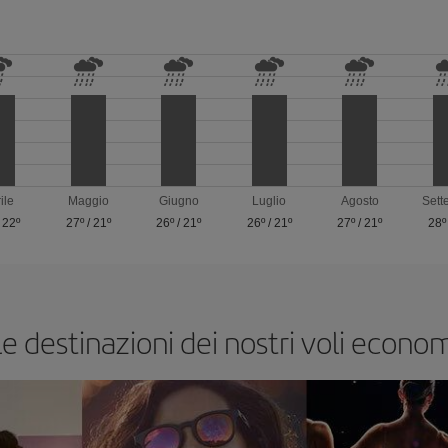
ile
Maggio
Giugno
Luglio
Agosto
Sett
/
22º
27º
/
21º
26º
/
21º
26º
/
21º
27º
/
21º
28º
le destinazioni dei nostri voli econom