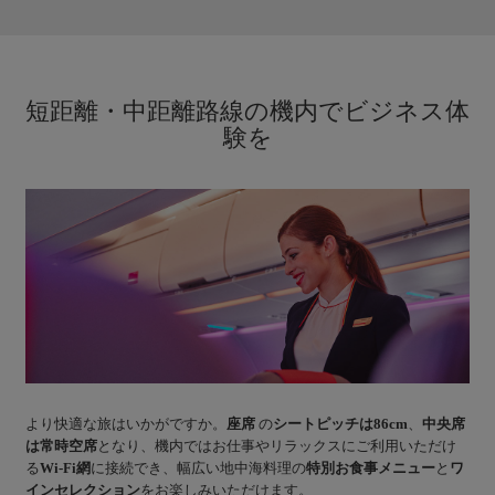
短距離・中距離路線の機内でビジネス体
験を
より快適な旅はいかがですか。
座席
の
シートピッチは86cm
、
中央席
は常時空席
となり、機内ではお仕事やリラックスにご利用いただけ
る
Wi-Fi網
に接続でき、幅広い地中海料理の
特別お食事メニュー
と
ワ
インセレクション
をお楽しみいただけます。