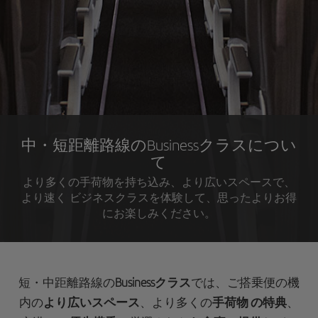
中・短距離路線のBusinessクラスについ
て
より多くの手荷物を持ち込み、より広いスペースで、
より速く ビジネスクラスを体験して、思ったよりお得
にお楽しみください。
短・中距離路線の
Businessクラス
では、ご搭乗便の機
内の
より広いスペース
、より多くの
手荷物 の特典
、