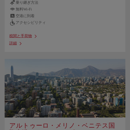
乗り継ぎ方法
無料Wi-Fi
空港に到着
アクセシビリティ
税関と手荷物
詳細
アルトゥーロ・メリノ・ベニテス国