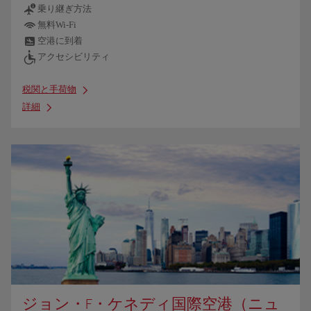
乗り継ぎ方法
無料Wi-Fi
空港に到着
アクセシビリティ
税関と手荷物
詳細
ジョン・F・ケネディ国際空港（ニュ