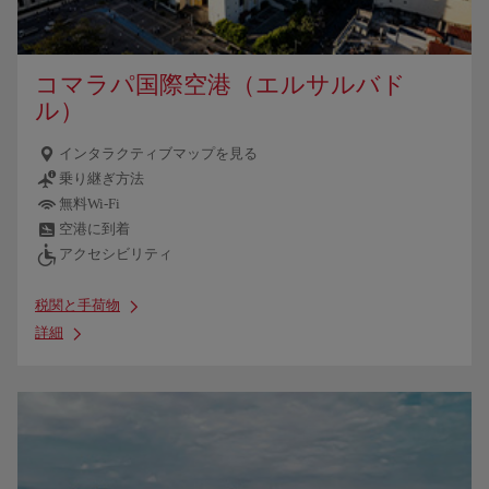
コマラパ国際空港（エルサルバド
ル）
インタラクティブマップを見る
乗り継ぎ方法
無料Wi-Fi
空港に到着
アクセシビリティ
税関と手荷物
詳細