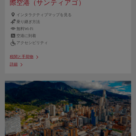
際空港（サンティアゴ）
インタラクティブマップを見る
乗り継ぎ方法
無料Wi-Fi
空港に到着
アクセシビリティ
税関と手荷物
詳細