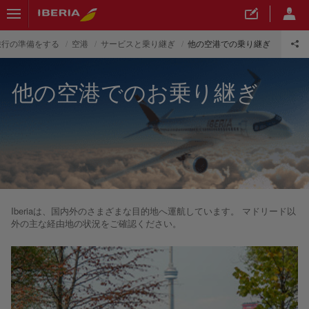
旅行の準備をする
空港
サービスと乗り継ぎ
他の空港での乗り継ぎ
他の空港でのお乗り継ぎ
Iberiaは、国内外のさまざまな目的地へ運航しています。 マドリード以
外の主な経由地の状況をご確認ください。