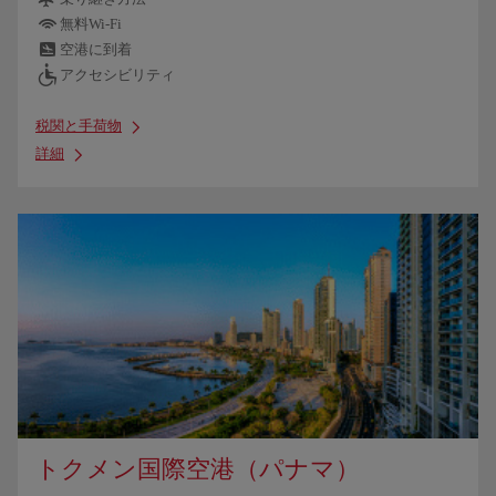
無料Wi-Fi
空港に到着
アクセシビリティ
税関と手荷物
詳細
トクメン国際空港（パナマ）