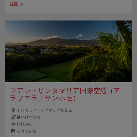
詳細
フアン・サンタマリア国際空港（ア
ラフエラ／サンホセ）
インタラクティブマップを見る
乗り継ぎ方法
無料Wi-Fi
空港に到着