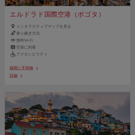
エルドラド国際空港（ボゴタ）
インタラクティブマップを見る
乗り継ぎ方法
無料Wi-Fi
空港に到着
アクセシビリティ
税関と手荷物
詳細