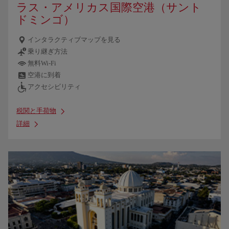
ラス・アメリカス国際空港（サント
ドミンゴ）
インタラクティブマップを見る
乗り継ぎ方法
無料Wi-Fi
空港に到着
アクセシビリティ
税関と手荷物
詳細