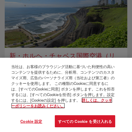
新・ホルヘ・チャベス国際空港（リ
マ）
当社は、お客様のブラウジング活動に基づいた利便性の高い
コンテンツを提供するために、分析用、コンテンツのカスタ
インタラクティブマップを見る
マイズ用、広告のパーソナライズ用（当社および第三者）の
乗り継ぎ方法
クッキーを使用します。 この種類のCookieに同意するに
無料Wi-Fi
は、[すべてのCookieに同意] ボタンを押します。これを拒否
するには、[すべてのCookieを拒否] ボタンを押します。設定
空港に到着
するには、[Cookieの設定] を押します。
詳しくは、クッキ
アクセシビリティ
ーポリシーをお読みください。
税関と手荷物
Cookie 設定
すべての Cookie を受け入れる
詳細