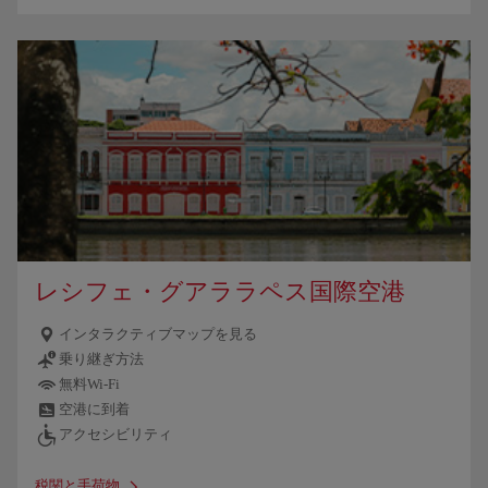
レシフェ・グアララペス国際空港
インタラクティブマップを見る
乗り継ぎ方法
無料Wi-Fi
空港に到着
アクセシビリティ
税関と手荷物