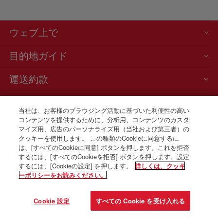
ウェブ上で
目的地ガイド
運送約款
ニュースと最新情報
当社は、お客様のブラウジング活動に基づいた利便性の高い
コンテンツを提供するために、分析用、コンテンツのカスタ
お電話での航空券販売
マイズ用、広告のパーソナライズ用（当社および第三者）の
+81 0 3 3298 5238
クッキーを使用します。 この種類のCookieに同意するに
は、[すべてのCookieに同意] ボタンを押します。これを拒否
Tokio
するには、[すべてのCookieを拒否] ボタンを押します。設定
月曜日～金曜日、午前9時～午後5時（スペイン語、英語、日本語）。
するには、[Cookieの設定] を押します。
詳しくは、クッキ
ーポリシーをお読みください。
© Iberia 2026
Cookie 設定
すべての Cookie を受け入れる