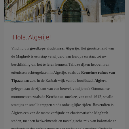
¡Hola, Algerije!
Vind nu uw
goedkope vlucht naar Algerije
. Het grootste land van
de Maghreb is een stap verwijderd van Europa en staat tot uw
beschikking om het te leren kennen. Talloze rijken hebben hun
erfenissen achtergelaten in Algerije, zoals de
Romeinse ruïnes van
Tipaza
aan zee. In de Kasbah-wijk van de hoofdstad,
Algiers
,
gelegen aan de zijkant van een heuvel, vind je ook Ottomaanse
monumenten zoals de
Ketchaoua-moskee
, van rond 1612, smalle
straatjes en smalle trappen sinds onheuglijke tijden. Bovendien is
Algiers een van de meest verfijnde en charismatische Maghreb-
steden, met een bedwelmende en nostalgische mix van koloniale en
modernistische architectuur en een traditionele medina. Ondanks