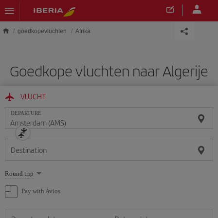
Skip to main content
goedkopevluchten
Afrika
Goedkope vluchten naar Algerije
VLUCHT
DEPARTURE
Destination
Select
Round trip
one
option
Pay with Avios