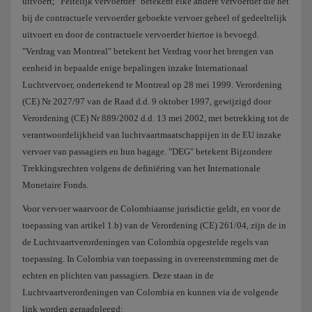
uitvoert; "Feitelijk vervoerder" betekent elke andere vervoerder die het
bij de contractuele vervoerder geboekte vervoer geheel of gedeeltelijk
uitvoert en door de contractuele vervoerder hiertoe is bevoegd.
"Verdrag van Montreal" betekent het Verdrag voor het brengen van
eenheid in bepaalde enige bepalingen inzake Internationaal
Luchtvervoer, ondertekend te Montreal op 28 mei 1999. Verordening
(CE) Nr 2027/97 van de Raad d.d. 9 oktober 1997, gewijzigd door
Verordening (CE) Nr 889/2002 d.d. 13 mei 2002, met betrekking tot de
verantwoordelijkheid van luchtvaartmaatschappijen in de EU inzake
vervoer van passagiers en hun bagage. "DEG" betekent Bijzondere
Trekkingsrechten volgens de definiëring van het Internationale
Monetaire Fonds.
Voor vervoer waarvoor de Colombiaanse jurisdictie geldt, en voor de
toepassing van artikel 1.b) van de Verordening (CE) 261/04, zijn de in
de Luchtvaartverordeningen van Colombia opgestelde regels van
toepassing. In Colombia van toepassing in overeenstemming met de
echten en plichten van passagiers. Deze staan in de
Luchtvaartverordeningen van Colombia en kunnen via de volgende
link worden geraadpleegd: