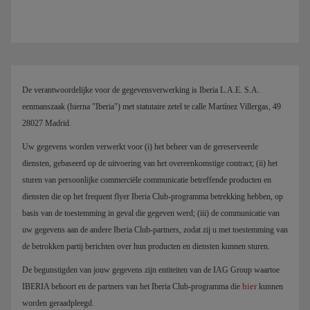
De verantwoordelijke voor de gegevensverwerking is Iberia L.A.E. S.A.
eenmanszaak (hierna "Iberia") met statutaire zetel te calle Martínez Villergas, 49
28027 Madrid.
Uw gegevens worden verwerkt voor (i) het beheer van de gereserveerde
diensten, gebaseerd op de uitvoering van het overeenkomstige contract; (ii) het
sturen van persoonlijke commerciële communicatie betreffende producten en
diensten die op het frequent flyer Iberia Club-programma betrekking hebben, op
basis van de toestemming in geval die gegeven werd; (iii) de communicatie van
uw gegevens aan de andere Iberia Club-partners, zodat zij u met toestemming van
de betrokken partij berichten over hun producten en diensten kunnen sturen.
De begunstigden van jouw gegevens zijn entiteiten van de IAG Group waartoe
hier
IBERIA behoort en de partners van het Iberia Club-programma die
kunnen
worden geraadpleegd.