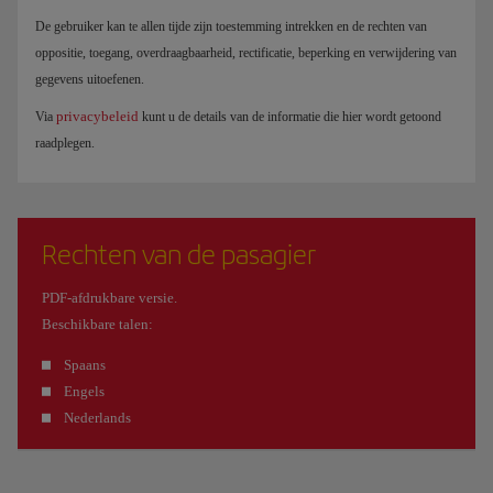
De gebruiker kan te allen tijde zijn toestemming intrekken en de rechten van
oppositie, toegang, overdraagbaarheid, rectificatie, beperking en verwijdering van
gegevens uitoefenen.
privacybeleid
Via
kunt u de details van de informatie die hier wordt getoond
raadplegen.
Rechten van de pasagier
PDF-afdrukbare versie.
Beschikbare talen:
Spaans
Engels
Nederlands