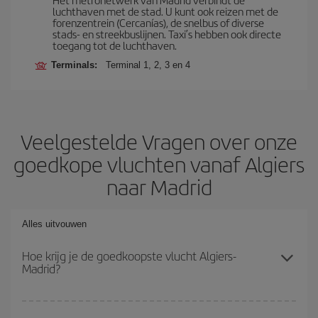
luchthaven met de stad. U kunt ook reizen met de
forenzentrein (Cercanías), de snelbus of diverse
stads- en streekbuslijnen. Taxi’s hebben ook directe
toegang tot de luchthaven.
Terminals:
Terminal 1, 2, 3 en 4
Veelgestelde Vragen over onze
goedkope vluchten vanaf Algiers
naar Madrid
Alles uitvouwen
Hoe krijg je de goedkoopste vlucht Algiers-
Madrid?
Je kunt op je vliegtickets Algiers-Madrid-dest besparen en de