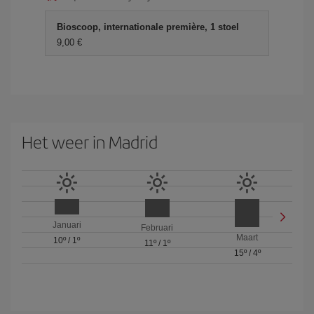
Bioscoop, internationale première, 1 stoel
9,00 €
Het weer in Madrid
Januari
Februari
Maart
10º
/
1º
11º
/
1º
15º
/
4º