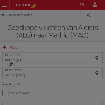
Skip to main content
goedkopevluchten
Goedkope vluchten van Algiers
(ALG) naar Madrid (MAD)
VLUCHT
DEPARTURE
DESTINATION
Select
Round trip
one
option
Pay with Avios