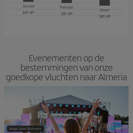
Januari
Februari
Maart
14º
/
6º
15º
/
6º
18º
/
8º
Evenementen op de
bestemmingen van onze
goedkope vluchten naar Almeria
Image: Artie Medvedev