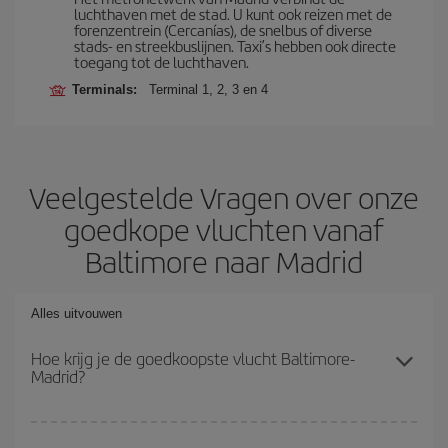
luchthaven met de stad. U kunt ook reizen met de
forenzentrein (Cercanías), de snelbus of diverse
stads- en streekbuslijnen. Taxi’s hebben ook directe
toegang tot de luchthaven.
Terminals:
Terminal 1, 2, 3 en 4
Veelgestelde Vragen over onze
goedkope vluchten vanaf
Baltimore naar Madrid
Alles uitvouwen
Hoe krijg je de goedkoopste vlucht Baltimore-
Madrid?
Je kunt op je vliegtickets Baltimore-Madrid-dest besparen en de