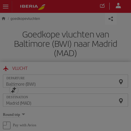
Skip to main content
goedkopevluchten
Goedkope vluchten van
Baltimore (BWI) naar Madrid
(MAD)
VLUCHT
DEPARTURE
DESTINATION
Select
Round trip
one
option
Pay with Avios