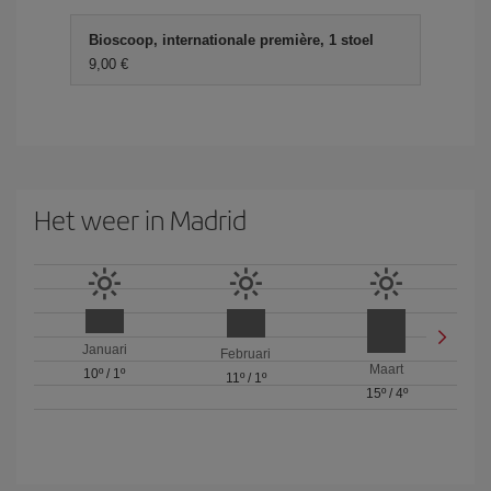
Bioscoop, internationale première, 1 stoel
9,00 €
Het weer in Madrid
Januari
Februari
Maart
10º
/
1º
11º
/
1º
15º
/
4º