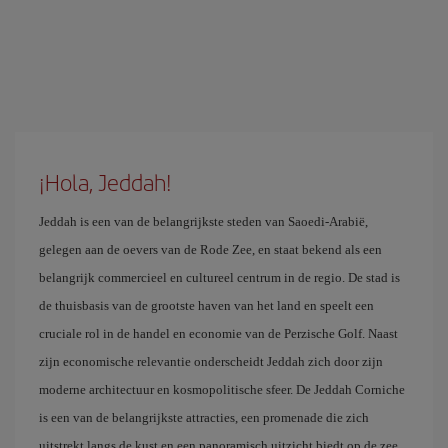
¡Hola, Jeddah!
Jeddah is een van de belangrijkste steden van Saoedi-Arabië,
gelegen aan de oevers van de Rode Zee, en staat bekend als een
belangrijk commercieel en cultureel centrum in de regio. De stad is
de thuisbasis van de grootste haven van het land en speelt een
cruciale rol in de handel en economie van de Perzische Golf. Naast
zijn economische relevantie onderscheidt Jeddah zich door zijn
moderne architectuur en kosmopolitische sfeer. De Jeddah Corniche
is een van de belangrijkste attracties, een promenade die zich
uitstrekt langs de kust en een panoramisch uitzicht biedt op de zee