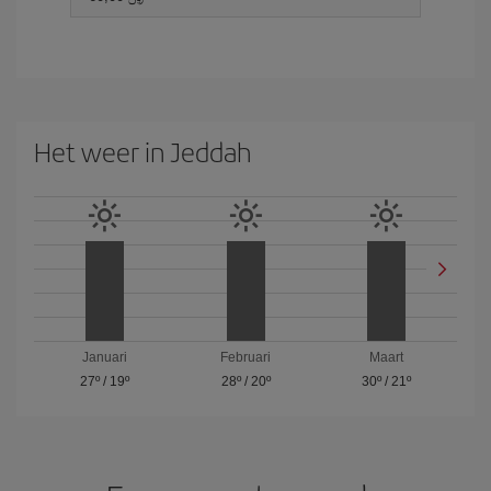
Het weer in Jeddah
Januari
Februari
Maart
27º
/
19º
28º
/
20º
30º
/
21º