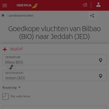
Skip to main content
goedkopevluchten
Goedkope vluchten van Bilbao
(BIO) naar Jeddah (JED)
VLUCHT
DEPARTURE
DESTINATION
Select
Round trip
one
option
Pay with Avios