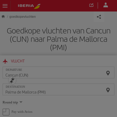
Skip to main content
goedkopevluchten
Goedkope vluchten van Cancun
(CUN) naar Palma de Mallorca
(PMI)
VLUCHT
DEPARTURE
DESTINATION
Select
Round trip
one
option
Pay with Avios