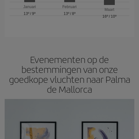
Januari
Februari
Maart
13º
/
9º
13º
/
8º
16º
/
10º
Evenementen op de
bestemmingen van onze
goedkope vluchten naar Palma
de Mallorca