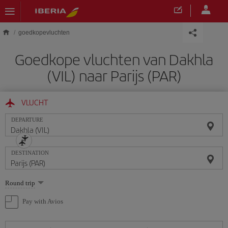
Skip to main content
goedkopevluchten
Goedkope vluchten van Dakhla
(VIL) naar Parijs (PAR)
VLUCHT
DEPARTURE
DESTINATION
Select
Round trip
one
option
Pay with Avios