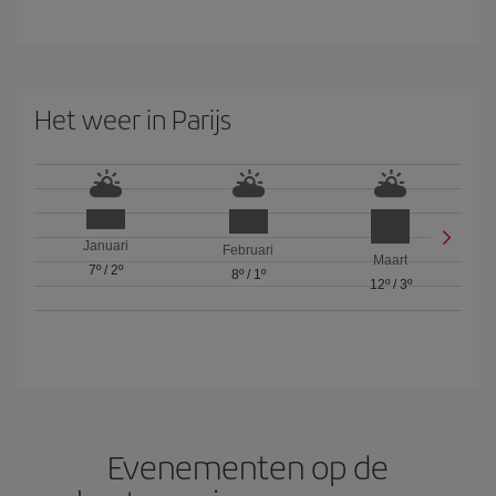
Het weer in Parijs
Januari
Februari
Maart
7º
/
2º
8º
/
1º
12º
/
3º
Evenementen op de