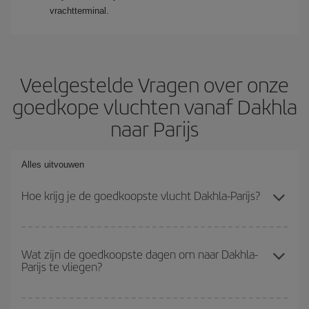
vrachtterminal.
Veelgestelde Vragen over onze
goedkope vluchten vanaf Dakhla
naar Parijs
Alles uitvouwen
Hoe krijg je de goedkoopste vlucht Dakhla-Parijs?
Je kunt op je vliegtickets Dakhla-Parijs-dest besparen en de
goedkoopste vlucht krijgen als je het hoogseizoen vermijdt, vooraf
Wat zijn de goedkoopste dagen om naar Dakhla-
Parijs te vliegen?
koopt en flexibel bent met de datums en tijden voor de heen- en
terugvlucht.
Om erachter te komen welke dagen voor jou het goedkoopst zijn