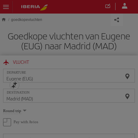
Skip to main content
goedkopevluchten
Goedkope vluchten van Eugene
(EUG) naar Madrid (MAD)
VLUCHT
DEPARTURE
DESTINATION
Select
Round trip
one
option
Pay with Avios