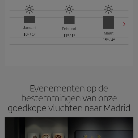
Januari
Februari
Maart
10º
/
1º
11º
/
1º
15º
/
4º
Evenementen op de
bestemmingen van onze
goedkope vluchten naar Madrid