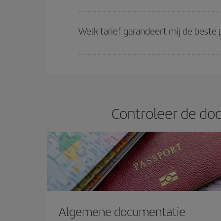
Hoe eerder je je vluchten
reserveert, hoe betere 
(economy) tarieven beschikbaar zijn of zijn uitv
Welk tarief garandeert mij de beste 
Bij Iberia hebben we verschillende tarieven om je
Controleer de doc
Algemene documentatie