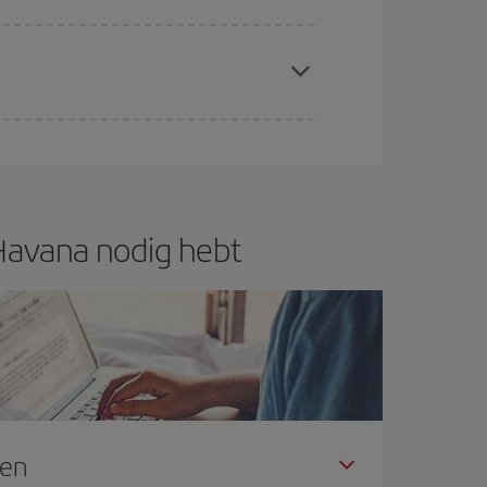
 plaatsen op de vlucht en of de goedkoopste
f ben je verzekerd van de goedkoopste vlucht.
 Havana nodig hebt
gen