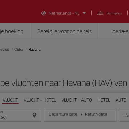
Netherlands - NL
Bedrijven
je boeking
Bereid je voor op de reis
Iberia-
gebied
Cuba
Havana
pe vluchten naar Havana (HAV) van
VLUCHT
VLUCHT + HOTEL
VLUCHT + AUTO
HOTEL
AUTO
ON
Departure date
Return date
1
A
Voer de datum in het formaat dag/maand/jaar in
Voer de datum in het formaat