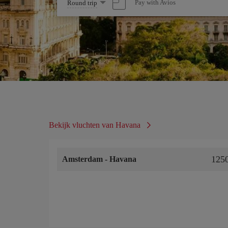
Select
Pay with Avios
Round trip
one
option
Bekijk vluchten van Havana
125
Amsterdam
-
Havana