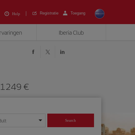
Registratie
Toegang
Hulp
ervaringen
Iberia Club
 1249 €
dult
Search
 dag/maand/jaar in