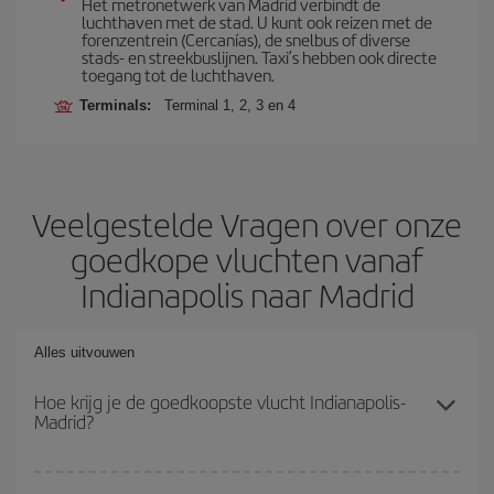
Het metronetwerk van Madrid verbindt de
luchthaven met de stad. U kunt ook reizen met de
forenzentrein (Cercanías), de snelbus of diverse
stads- en streekbuslijnen. Taxi’s hebben ook directe
toegang tot de luchthaven.
Terminals:
Terminal 1, 2, 3 en 4
Veelgestelde Vragen over onze
goedkope vluchten vanaf
Indianapolis naar Madrid
Alles uitvouwen
Hoe krijg je de goedkoopste vlucht Indianapolis-
Madrid?
Je kunt op je vliegtickets Indianapolis-Madrid-dest besparen en de