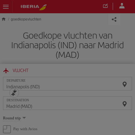
Skip to main content
goedkopevluchten
Goedkope vluchten van
Indianapolis (IND) naar Madrid
(MAD)
VLUCHT
DEPARTURE
DESTINATION
Select
Round trip
one
option
Pay with Avios