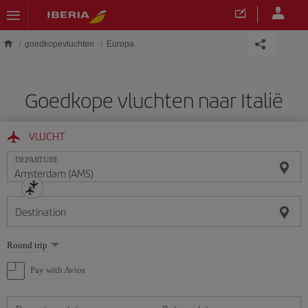
Skip to main content
goedkopevluchten
Europa
Goedkope vluchten naar Italië
VLUCHT
DEPARTURE
Destination
Select
Round trip
one
option
Pay with Avios