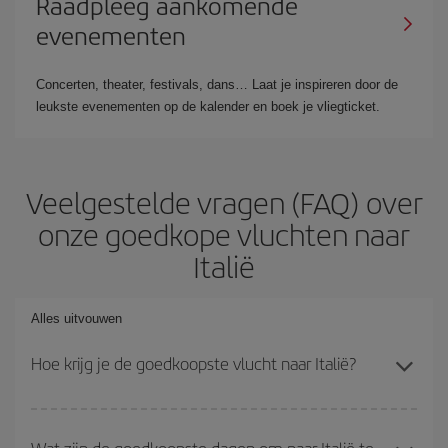
Raadpleeg aankomende
evenementen
Concerten, theater, festivals, dans… Laat je inspireren door de
leukste evenementen op de kalender en boek je vliegticket.
Veelgestelde vragen (FAQ) over
onze goedkope vluchten naar
Italië
Alles uitvouwen
Hoe krijg je de goedkoopste vlucht naar Italië?
Je kunt op je vliegtickets besparen en de goedkoopste vlucht
krijgen als je het hoogseizoenen vermijdt, vooraf koopt en flexibel
Wat zijn de goedkoopste dagen om naar Italië te