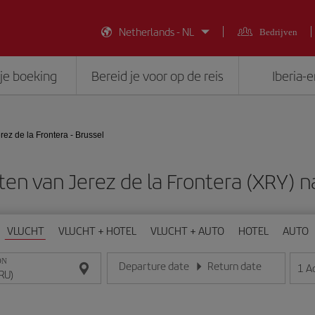
Netherlands - NL
Bedrijven
je boeking
Bereid je voor op de reis
Iberia-
rez de la Frontera - Brussel
n van Jerez de la Frontera (XRY) n
VLUCHT
VLUCHT + HOTEL
VLUCHT + AUTO
HOTEL
AUTO
ON
Departure date
Return date
1
A
Voer de datum in het formaat dag/maand/jaar in
Voer de datum in het formaat