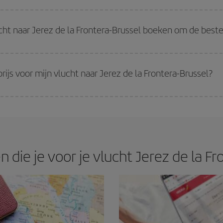
inden. De sleutel om de beste prijzen te vinden is
anticiperen en flexibel z
 vluchten zoekt met flexibele reisdatums en -tijden, kun je
de goedkoopste pr
ht naar Jerez de la Frontera-Brussel boeken om de beste
prijzen je zult vinden. De prijzen zijn afhankelijk van het aantal beschikbare
erkocht. Daarom is vooraf kopen
essentieel
om goedkope vluchten
te krijgen
.
rijs voor mijn vlucht naar Jerez de la Frontera-Brussel?
 de beste prijs op basis van je reiswensen te garanderen. Met het basic tarie
die je voor je vlucht Jerez de la Fro