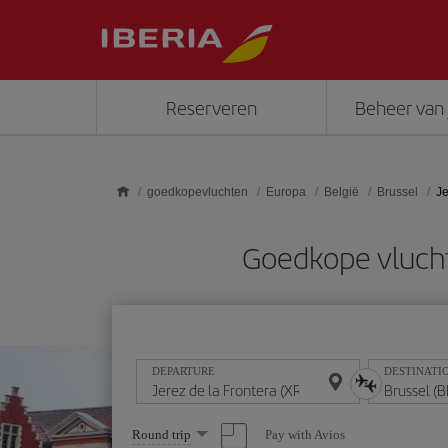
Skip to main content
Reserveren
Beheer van 
goedkopevluchten
Europa
België
Brussel
Je
Goedkope vluchte
DEPARTURE
DESTINATI
Select
Pay with Avios
Round trip