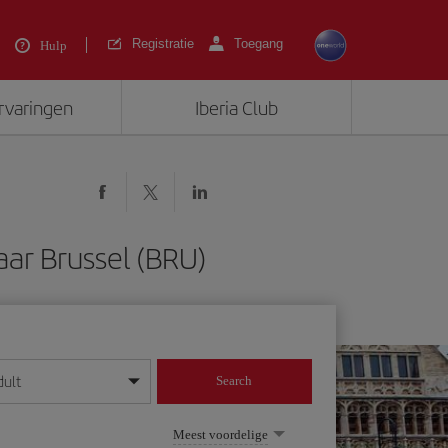
Registratie
Toegang
Hulp
ervaringen
Iberia Club
aar Brussel (BRU)
dult
Search
 dag/maand/jaar in
Meest voordelige