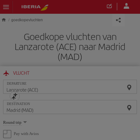
Skip to main content
goedkopevluchten
Goedkope vluchten van
Lanzarote (ACE) naar Madrid
(MAD)
VLUCHT
DEPARTURE
DESTINATION
Select
Round trip
one
option
Pay with Avios