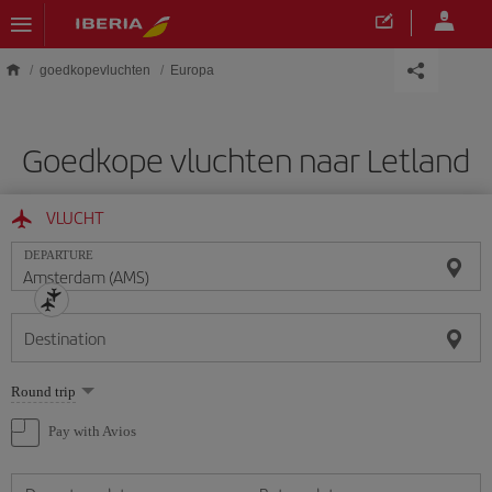
Skip to main content
goedkopevluchten
Europa
Goedkope vluchten naar Letland
VLUCHT
DEPARTURE
Destination
Select
Round trip
one
option
Pay with Avios