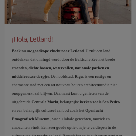
¡Hola, Letland!
Boek nu uw goedkope vlucht naar Letland
. U zult een land
ontdekken dat omringd wordt door de Baltische Zee met
brede
stranden, dichte bossen, watervallen, nationale parken en
middeleeuwse dorpjes
. De hoofdstad,
Riga
, is een rustige en
charmante stad met een art nouveau houten architectuur die niet
onopgemerkt zal blijven. Daarnaast kunt u genieten van de
uitgebreide
Centrale Markt
, belangrijke
kerken zoals San Pedro
en een belangrijk cultureel aanbod zoals het
Openlucht
Etnografisch Museum
, waar u lokale gerechten, muziek en
ambachten vindt. Een zeer goede optie om je te verdiepen in de
cultuur van dit prachtige land. Bezoek het en je zult ervan genieten!