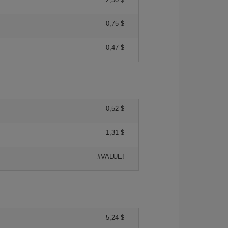
0,75 $
0,47 $
0,52 $
1,31 $
#VALUE!
5,24 $