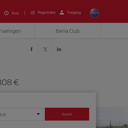
Registratie
Toegang
Hulp
ervaringen
Iberia Club
808 €
dult
Search
 dag/maand/jaar in