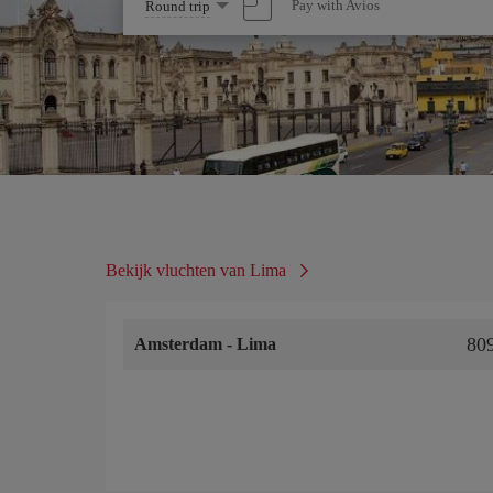
Select
Pay with Avios
Round trip
one
option
Bekijk vluchten van Lima
80
Amsterdam
-
Lima