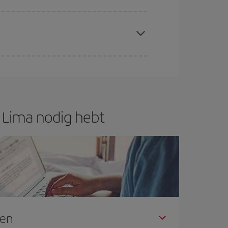
 plaatsen op de vlucht en of de goedkoopste
f ben je verzekerd van de goedkoopste vlucht.
r Lima nodig hebt
gen