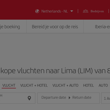
Netherlands - NL
Bedrijven
je boeking
Bereid je voor op de reis
Iberia-
kope vluchten naar Lima (LIM) van 
VLUCHT
VLUCHT + HOTEL
VLUCHT + AUTO
HOTEL
AUTO
ON
Departure date
Return date
1
A
Voer de datum in het formaat dag/maand/jaar in
Voer de datum in het formaat