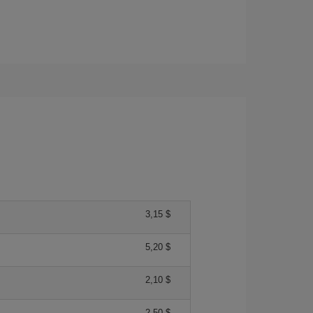
3,15 $
5,20 $
2,10 $
2,50 $