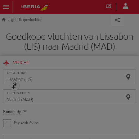
Skip to main content
goedkopevluchten
Goedkope vluchten van Lissabon
(LIS) naar Madrid (MAD)
VLUCHT
DEPARTURE
DESTINATION
Select
Round trip
one
option
Pay with Avios