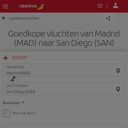
Skip to main content
goedkopevluchten
Goedkope vluchten van Madrid
(MAD) naar San Diego (SAN)
VLUCHT
DEPARTURE
DESTINATION
Select
Round trip
one
option
Pay with Avios