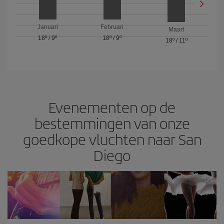
Januari
Februari
Maart
18º
/
9º
18º
/
9º
18º
/
11º
Evenementen op de
bestemmingen van onze
goedkope vluchten naar San
Diego