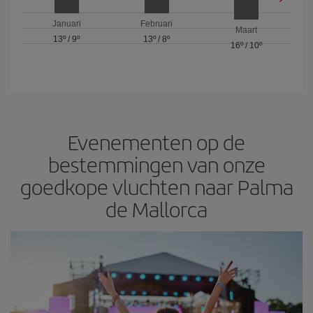
Januari
Februari
Maart
13º
/
9º
13º
/
8º
16º
/
10º
Evenementen op de
bestemmingen van onze
goedkope vluchten naar Palma
de Mallorca