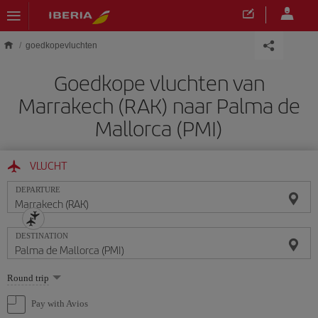
Skip to main content
goedkopevluchten
Goedkope vluchten van
Marrakech (RAK) naar Palma de
Mallorca (PMI)
VLUCHT
DEPARTURE
DESTINATION
Select
Round trip
one
option
Pay with Avios