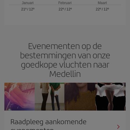
Januari
Februari
Maart
21º
/
12º
22º
/
12º
22º
/
12º
Evenementen op de
bestemmingen van onze
goedkope vluchten naar
Medellin
Raadpleeg aankomende
evenementen