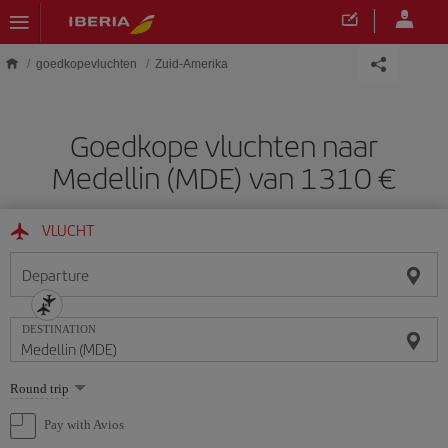
Skip to main content
goedkopevluchten
Zuid-Amerika
Goedkope vluchten naar
Medellin (MDE) van 1310 €
VLUCHT
Departure
DESTINATION
Select
Round trip
one
option
Pay with Avios