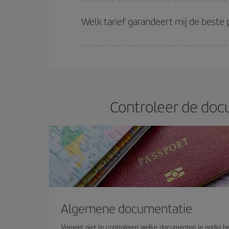
Hoe eerder je je vluchten
reserveert, hoe betere 
(economy) tarieven beschikbaar zijn of zijn uitv
Welk tarief garandeert mij de beste 
Bij Iberia hebben we verschillende tarieven om je
Controleer de doc
Algemene documentatie
Vergeet niet te controleren welke documenten je nodig he