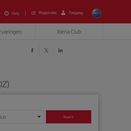
Registratie
Toegang
Hulp
ervaringen
Iberia Club
DZ)
dult
Search
 dag/maand/jaar in