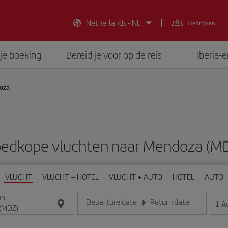
Netherlands - NL
Bedrijven
je boeking
Bereid je voor op de reis
Iberia-
oza
edkope vluchten naar Mendoza (M
VLUCHT
VLUCHT + HOTEL
VLUCHT + AUTO
HOTEL
AUTO
ON
Departure date
Return date
1
A
Voer de datum in het formaat dag/maand/jaar in
Voer de datum in het formaat