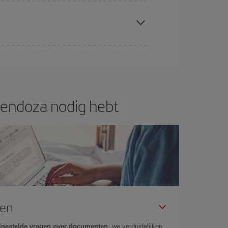
 plaatsen op de vlucht en of de goedkoopste
f ben je verzekerd van de goedkoopste vlucht.
Mendoza nodig hebt
gen
lgestelde vragen over documenten
: we verduidelijken