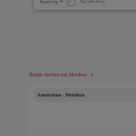
Select
Pay with Avios
Round trip
one
option
Bekijk vluchten van Mendoza
Amsterdam
-
Mendoza