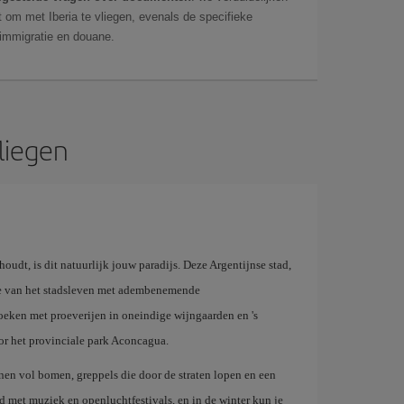
 om met Iberia te vliegen, evenals de specifieke
 immigratie en douane.
liegen
udt, is dit natuurlijk jouw paradijs. Deze Argentijnse stad,
te van het stadsleven met adembenemende
eken met proeverijen in oneindige wijngaarden en 's
or het provinciale park Aconcagua.
en vol bomen, greppels die door de straten lopen en een
ld met muziek en openluchtfestivals, en in de winter kun je