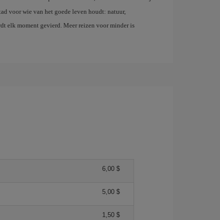
stad voor wie van het goede leven houdt: natuur,
dt elk moment gevierd. Meer reizen voor minder is
6,00 $
5,00 $
1,50 $