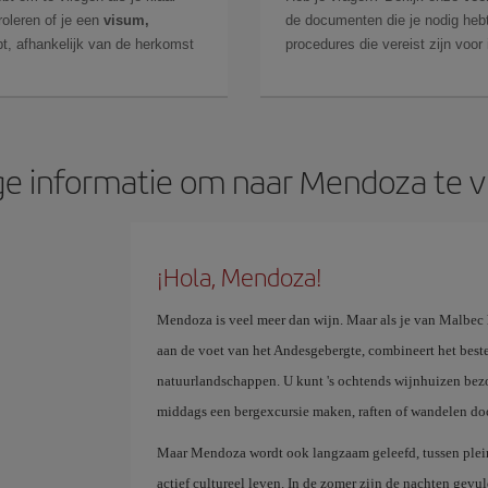
roleren of je een
visum,
de documenten die je nodig hebt
t, afhankelijk van de herkomst
procedures die vereist zijn voor
ge informatie om naar Mendoza te v
¡Hola, Mendoza!
Mendoza is veel meer dan wijn. Maar als je van Malbec ho
aan de voet van het Andesgebergte, combineert het bes
natuurlandschappen. U kunt 's ochtends wijnhuizen bezo
middags een bergexcursie maken, raften of wandelen do
Maar Mendoza wordt ook langzaam geleefd, tussen plein
actief cultureel leven. In de zomer zijn de nachten gevu