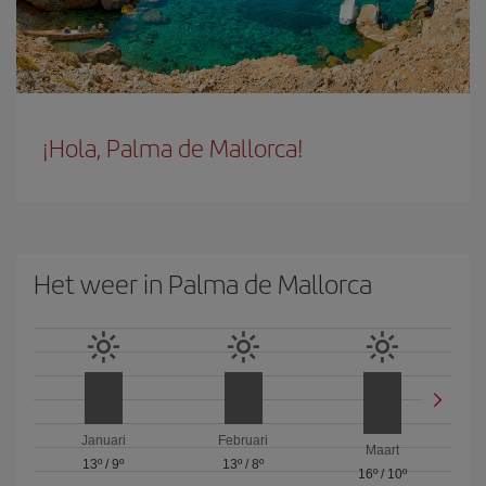
¡Hola, Palma de Mallorca!
Het weer in Palma de Mallorca
Januari
Februari
Maart
13º
/
9º
13º
/
8º
16º
/
10º