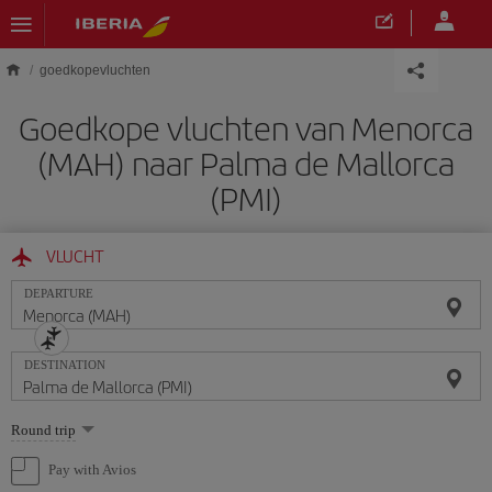
Skip to main content
goedkopevluchten
Goedkope vluchten van Menorca
(MAH) naar Palma de Mallorca
(PMI)
VLUCHT
DEPARTURE
DESTINATION
Select
Round trip
one
option
Pay with Avios