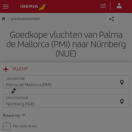
Skip to main content
goedkopevluchten
Goedkope vluchten van Palma
de Mallorca (PMI) naar Nürnberg
(NUE)
VLUCHT
DEPARTURE
DESTINATION
Select
Round trip
one
option
Pay with Avios