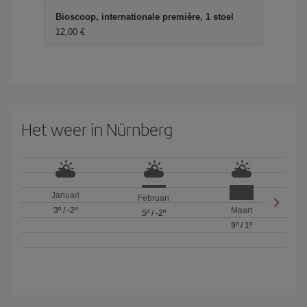
Bioscoop, internationale première, 1 stoel
12,00 €
Het weer in Nürnberg
Januari
Februari
3º
/
-2º
Maart
5º
/
-2º
9º
/
1º