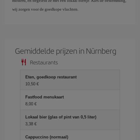
mosterd, en begeleid ze met een lokaal biertje. Kies de bestemming,
wij zorgen voor de goedkope vluchten.
Gemiddelde prijzen in Nürnberg
Restaurants
Eten, goedkoop restaurant
10,50 €
Fastfood menukaart
8,00 €
Lokaal bier (glas of pint van 0,5 liter)
3,38 €
Cappuccino (normaal)