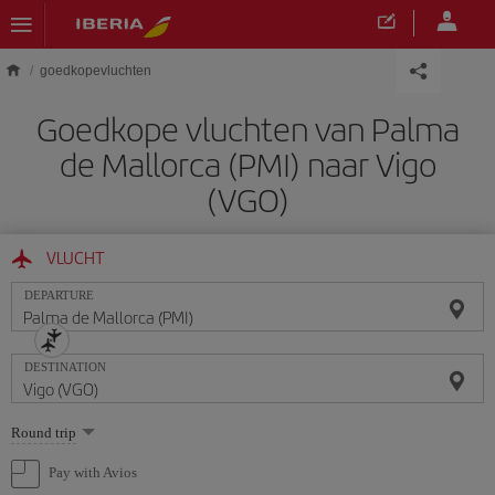
Skip to main content
goedkopevluchten
Goedkope vluchten van Palma
de Mallorca (PMI) naar Vigo
(VGO)
VLUCHT
DEPARTURE
DESTINATION
Select
Round trip
one
option
Pay with Avios