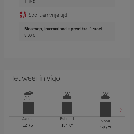
1,89 €
Sport en vrije tijd
Bioscoop, internationale première, 1 stoel
8,00 €
Het weer in Vigo
Januari
Februari
Maart
12º
/
6º
13º
/
6º
14º
/
7º