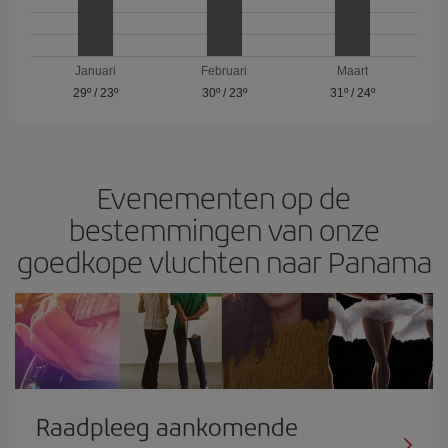
Januari
Februari
Maart
29º
/
23º
30º
/
23º
31º
/
24º
Evenementen op de
bestemmingen van onze
goedkope vluchten naar Panama
Raadpleeg aankomende