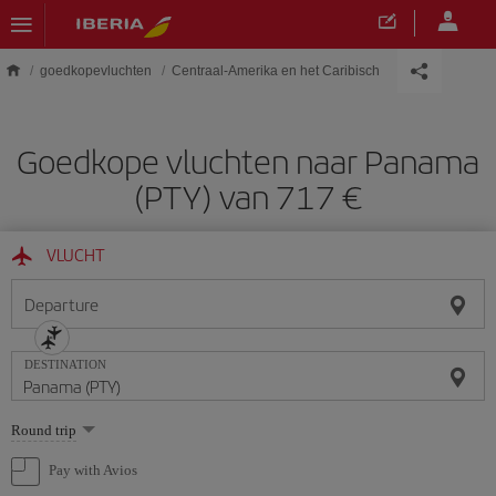
Skip to main content
goedkopevluchten
Centraal-Amerika en het Caribisch gebied
Goedkope vluchten naar Panama
(PTY) van 717 €
VLUCHT
Departure
DESTINATION
Select
Round trip
one
option
Pay with Avios