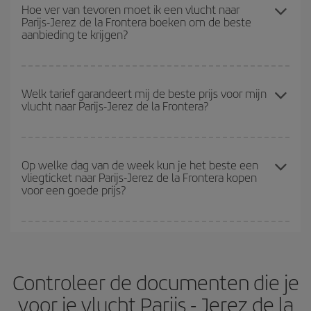
hoogseizoen reist
. Hoewel het van je bestemming afhangt, horen
Hoe ver van tevoren moet ik een vlucht naar
de dagen er om heen
, zowel heen als terug, zodat je de beste
Parijs-Jerez de la Frontera boeken om de beste
Kerstmis, Pasen en de schoolvakantieperiodes over het algemeen
aanbieding kunt vinden. Kijk ook eens naar de verschillende
aanbieding te krijgen?
tot het hoogseizoen. En, vooral als je een uitstapje in het weekend
vluchtopties die we je elke dag aanbieden: sommige
wilt plannen,
geldt hoe vroeger
je je vlucht koopt, hoe voordeliger
vluchtschema's
leveren je zelfs nog meer besparen op de
je uit zult zijn.
ticketprijs op.
Hoe eerder je je vluchten
reserveert, hoe betere prijzen je zult
vinden. De prijzen zijn afhankelijk van het aantal beschikbare
Welk tarief garandeert mij de beste prijs voor mijn
vlucht naar Parijs-Jerez de la Frontera?
plaatsen op de vlucht en of de goedkoopste (economy) tarieven
beschikbaar zijn of zijn uitverkocht. Daarom is vooraf kopen
essentieel
om goedkope vluchten
te krijgen
.
Bij Iberia hebben we verschillende tarieven om je de beste prijs op
basis van je reiswensen te garanderen. Met het basic tarief ben je
Op welke dag van de week kun je het beste een
vliegticket naar Parijs-Jerez de la Frontera kopen
verzekerd van de goedkoopste vlucht.
voor een goede prijs?
Je kunt elke dag van de week goedkope vluchten vinden. De
sleutel om de beste prijzen te vinden is
anticiperen en flexibel
zijn.
Hoe eerder je je
vliegtickets
reserveert, hoe goedkoper ze
Controleer de documenten die je
meestal zullen zijn. Ook als je naar vluchten zoekt met flexibele
reisdatums en -tijden, kun je
de goedkoopste prijs kiezen
.
voor je vlucht Parijs - Jerez de la