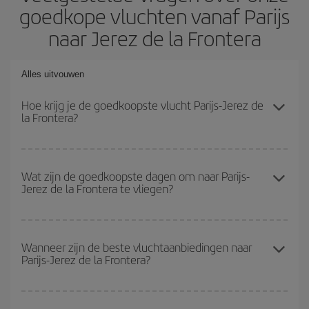
goedkope vluchten vanaf Parijs
naar Jerez de la Frontera
Alles uitvouwen
Hoe krijg je de goedkoopste vlucht Parijs-Jerez de
la Frontera?
Je kunt op je vliegtickets Parijs-Jerez de la Frontera-dest
besparen en de goedkoopste vlucht krijgen als je het hoogseizoen
Wat zijn de goedkoopste dagen om naar Parijs-
Jerez de la Frontera te vliegen?
vermijdt, vooraf koopt en flexibel bent met de datums en tijden
voor de heen- en terugvlucht.
Om erachter te komen welke dagen voor jou het goedkoopst zijn
om te vliegen, start je gewoon een zoekopdracht op onze
Wanneer zijn de beste vluchtaanbiedingen naar
Parijs-Jerez de la Frontera?
zoekmachine voor goedkope vluchten
. Vertel ons waar je
vandaan vliegt, waar je naar toe wilt en welke datums je in
gedachten hebt om te reizen. We laten je de goedkoopste
Je kunt de goedkoopste vluchten krijgen als je
buiten het
vluchten zien, niet alleen
voor je zoekopdracht, maar ook voor