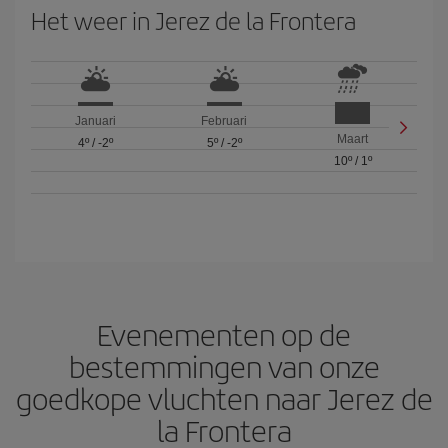
Het weer in Jerez de la Frontera
Januari
Februari
Maart
4º
/
-2º
5º
/
-2º
10º
/
1º
Evenementen op de
bestemmingen van onze
goedkope vluchten naar Jerez de
la Frontera