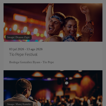
Image: Drazen Zigic
03 jul 2026 - 13 ago 2026
Tío Pepe Festival
Bodega González Byass - Tío Pepe
Image: Matej Kastelic