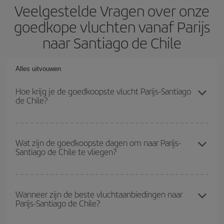
Veelgestelde Vragen over onze
goedkope vluchten vanaf Parijs
naar Santiago de Chile
Alles uitvouwen
Hoe krijg je de goedkoopste vlucht Parijs-Santiago
de Chile?
Je kunt op je vliegtickets Parijs-Santiago de Chile-dest besparen
en de goedkoopste vlucht krijgen als je het hoogseizoen vermijdt,
Wat zijn de goedkoopste dagen om naar Parijs-
Santiago de Chile te vliegen?
vooraf koopt en flexibel bent met de datums en tijden voor de
heen- en terugvlucht.
Om erachter te komen welke dagen voor jou het goedkoopst zijn
om te vliegen, start je gewoon een zoekopdracht op onze
Wanneer zijn de beste vluchtaanbiedingen naar
Parijs-Santiago de Chile?
zoekmachine voor goedkope vluchten
. Vertel ons waar je
vandaan vliegt, waar je naar toe wilt en welke datums je in
gedachten hebt om te reizen. We laten je de goedkoopste