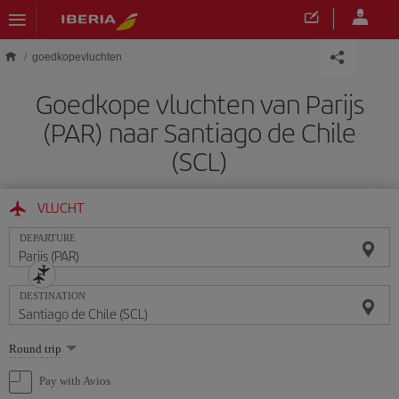
Skip to main content
goedkopevluchten
Goedkope vluchten van Parijs
(PAR) naar Santiago de Chile
(SCL)
VLUCHT
DEPARTURE
DESTINATION
Select
Round trip
one
option
Pay with Avios