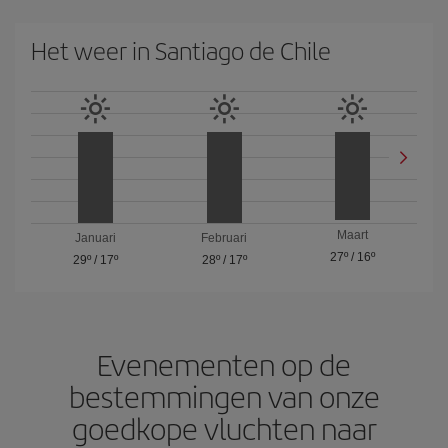
Het weer in Santiago de Chile
Maart
Januari
Februari
27º
/
16º
29º
/
17º
28º
/
17º
Evenementen op de
bestemmingen van onze
goedkope vluchten naar