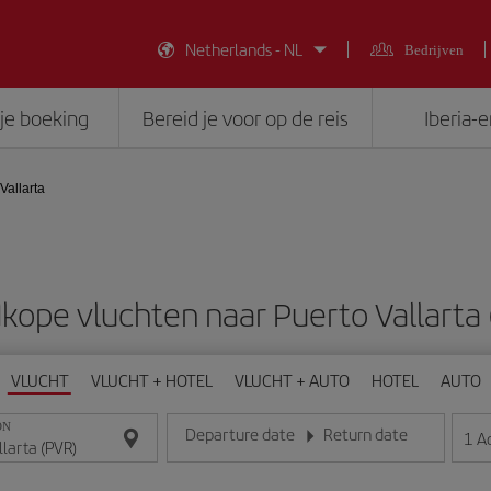
Netherlands - NL
Bedrijven
je boeking
Bereid je voor op de reis
Iberia-
Vallarta
kope vluchten naar Puerto Vallarta 
VLUCHT
VLUCHT + HOTEL
VLUCHT + AUTO
HOTEL
AUTO
ON
Departure date
Return date
1
A
Voer de datum in het formaat dag/maand/jaar in
Voer de datum in het formaat