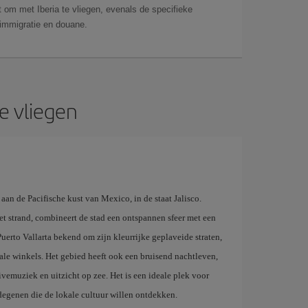
 om met Iberia te vliegen, evenals de specifieke
 immigratie en douane.
e vliegen
aan de Pacifische kust van Mexico, in de staat Jalisco.
 strand, combineert de stad een ontspannen sfeer met een
Puerto Vallarta bekend om zijn kleurrijke geplaveide straten,
ale winkels. Het gebied heeft ook een bruisend nachtleven,
vemuziek en uitzicht op zee. Het is een ideale plek voor
degenen die de lokale cultuur willen ontdekken.