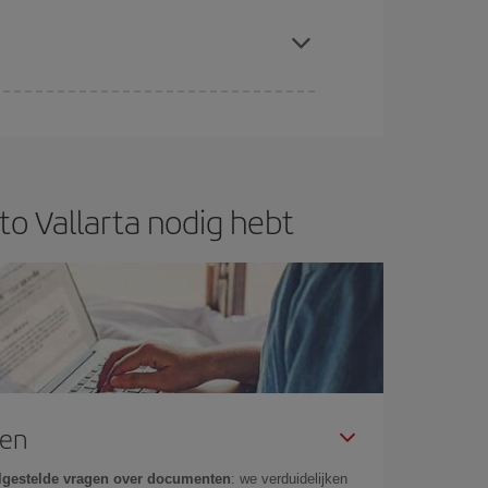
 plaatsen op de vlucht en of de goedkoopste
f ben je verzekerd van de goedkoopste vlucht.
to Vallarta nodig hebt
gen
lgestelde vragen over documenten
: we verduidelijken