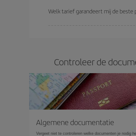
Hoe eerder je je vluchten
reserveert, hoe betere 
(economy) tarieven beschikbaar zijn of zijn uitv
Welk tarief garandeert mij de beste p
Bij Iberia hebben we verschillende tarieven om je
Controleer de documen
Algemene documentatie
Vergeet niet te controleren welke documenten je nodig he