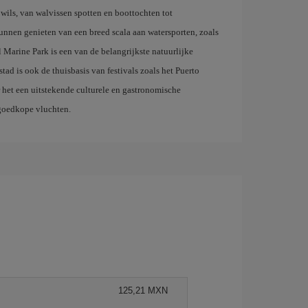
 wils, van walvissen spotten en boottochten tot
unnen genieten van een breed scala aan watersporten, zoals
Marine Park is een van de belangrijkste natuurlijke
stad is ook de thuisbasis van festivals zoals het Puerto
r het een uitstekende culturele en gastronomische
goedkope vluchten.
125,21 MXN