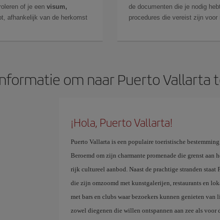
roleren of je een
visum,
de documenten die je nodig hebt
t, afhankelijk van de herkomst
procedures die vereist zijn voor
informatie om naar Puerto Vallarta t
¡Hola, Puerto Vallarta!
Puerto Vallarta is een populaire toeristische bestemming 
Beroemd om zijn charmante promenade die grenst aan het
rijk cultureel aanbod. Naast de prachtige stranden staat 
die zijn omzoomd met kunstgalerijen, restaurants en lok
met bars en clubs waar bezoekers kunnen genieten van li
zowel diegenen die willen ontspannen aan zee als voor 