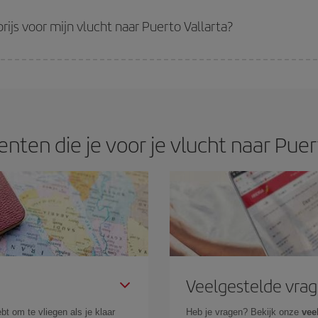
prijzen je zult vinden. De prijzen zijn afhankelijk van het aantal beschikbare
erkocht. Daarom is vooraf kopen
essentieel
om goedkope vluchten
te krijgen
.
rijs voor mijn vlucht naar Puerto Vallarta?
 de beste prijs op basis van je reiswensen te garanderen. Met het basic tarie
ten die je voor je vlucht naar Puer
Veelgestelde vra
bt om te vliegen als je klaar
Heb je vragen? Bekijk onze
vee