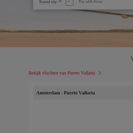
Select
Pay with Avios
Round trip
one
option
Bekijk vluchten van Puerto Vallarta
Amsterdam
-
Puerto Vallarta