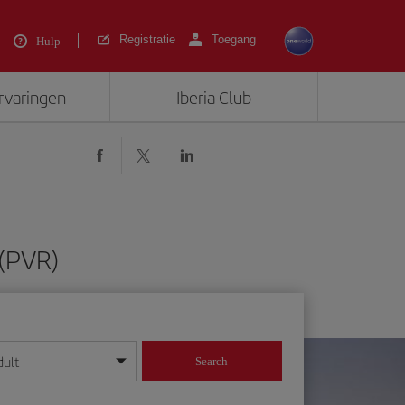
Registratie
Toegang
Hulp
ervaringen
Iberia Club
(PVR)
dult
Search
 dag/maand/jaar in