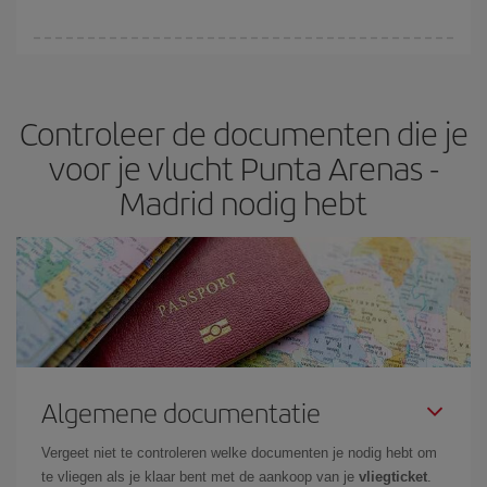
Je kunt elke dag van de week goedkope vluchten vinden. De
sleutel om de beste prijzen te vinden is
anticiperen en flexibel
zijn.
Hoe eerder je je
vliegtickets
reserveert, hoe goedkoper ze
Controleer de documenten die je
meestal zullen zijn. Ook als je naar vluchten zoekt met flexibele
reisdatums en -tijden, kun je
de goedkoopste prijs kiezen
.
voor je vlucht Punta Arenas -
Madrid nodig hebt
Algemene documentatie
Vergeet niet te controleren welke documenten je nodig hebt om
te vliegen als je klaar bent met de aankoop van je
vliegticket
.