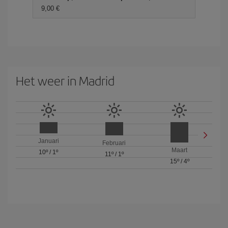
9,00 €
Het weer in Madrid
Januari
Februari
Maart
10º
/
1º
11º
/
1º
15º
/
4º