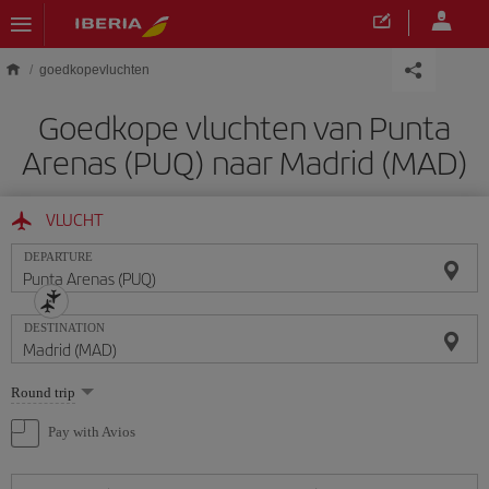
Skip to main content
goedkopevluchten
Goedkope vluchten van Punta
Arenas (PUQ) naar Madrid (MAD)
VLUCHT
DEPARTURE
DESTINATION
Select
Round trip
one
option
Pay with Avios