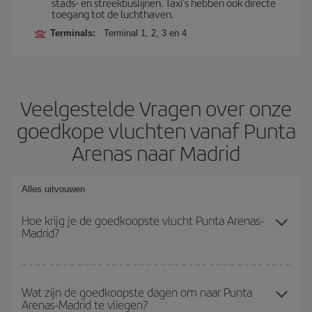
stads- en streekbuslijnen. Taxi’s hebben ook directe
toegang tot de luchthaven.
Terminals:
Terminal 1, 2, 3 en 4
Veelgestelde Vragen over onze
goedkope vluchten vanaf Punta
Arenas naar Madrid
Alles uitvouwen
Hoe krijg je de goedkoopste vlucht Punta Arenas-
Madrid?
Je kunt op je vliegtickets Punta Arenas-Madrid-dest besparen en
de goedkoopste vlucht krijgen als je het hoogseizoen vermijdt,
Wat zijn de goedkoopste dagen om naar Punta
Arenas-Madrid te vliegen?
vooraf koopt en flexibel bent met de datums en tijden voor de