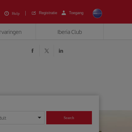
Registratie
Toegang
Hulp
ervaringen
Iberia Club
dult
Search
 dag/maand/jaar in