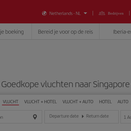
Netherlands - NL
Bedrijven
je boeking
Bereid je voor op de reis
Iberia-
Goedkope vluchten naar Singapore
VLUCHT
VLUCHT + HOTEL
VLUCHT + AUTO
HOTEL
AUTO
Departure date
Return date
1
A
on
Voer de datum in het formaat dag/maand/jaar in
Voer de datum in het formaat