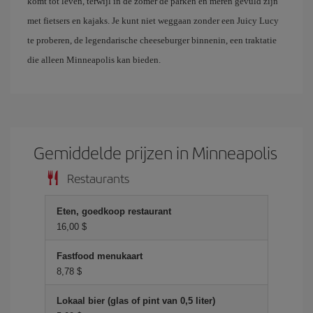
komt tot leven, terwijl in de zomer de parken en meren gevuld zijn
met fietsers en kajaks. Je kunt niet weggaan zonder een Juicy Lucy
te proberen, de legendarische cheeseburger binnenin, een traktatie
die alleen Minneapolis kan bieden.
Gemiddelde prijzen in Minneapolis
Restaurants
Eten, goedkoop restaurant
16,00 $
Fastfood menukaart
8,78 $
Lokaal bier (glas of pint van 0,5 liter)