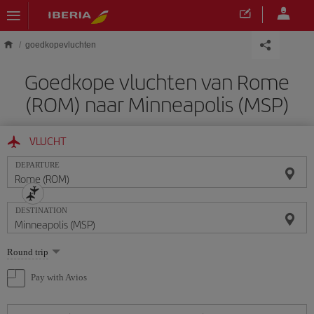
Skip to main content
goedkopevluchten
Goedkope vluchten van Rome
(ROM) naar Minneapolis (MSP)
VLUCHT
DEPARTURE
DESTINATION
Select
Round trip
one
option
Pay with Avios