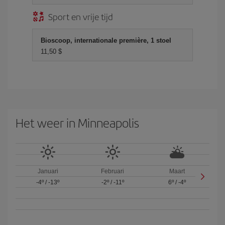
Sport en vrije tijd
Bioscoop, internationale première, 1 stoel
11,50 $
Het weer in Minneapolis
Januari
Februari
Maart
-4º
/
-13º
-2º
/
-11º
6º
/
-4º