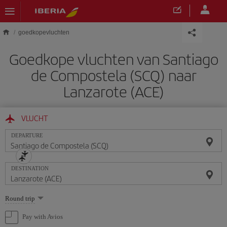
Skip to main content
goedkopevluchten
Goedkope vluchten van Santiago
de Compostela (SCQ) naar
Lanzarote (ACE)
VLUCHT
DEPARTURE
DESTINATION
Select
Round trip
one
option
Pay with Avios