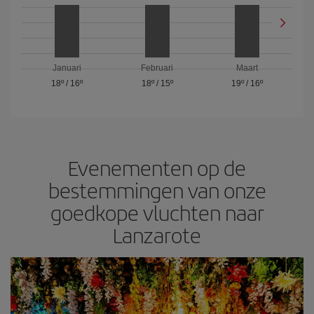
Januari
Februari
Maart
18º
/
16º
18º
/
15º
19º
/
16º
Evenementen op de
bestemmingen van onze
goedkope vluchten naar
Lanzarote