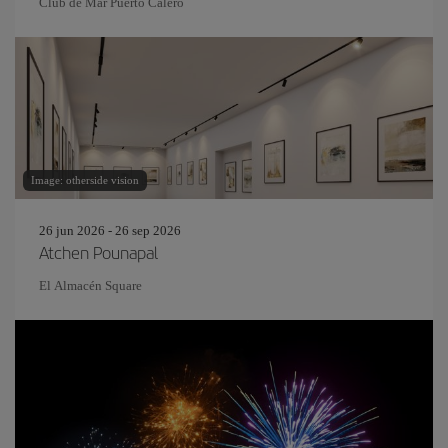
Club de Mar Puerto Calero
Image: otherside vision
26 jun 2026 - 26 sep 2026
Atchen Pounapal
El Almacén Square