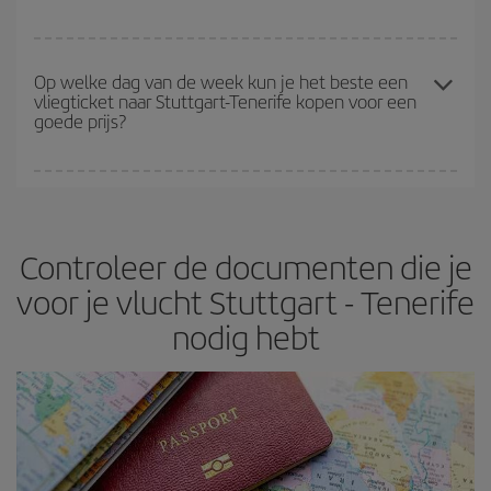
beschikbaar zijn of zijn uitverkocht. Daarom is vooraf kopen
essentieel
om goedkope vluchten
te krijgen
.
Bij Iberia hebben we verschillende tarieven om je de beste prijs op
basis van je reiswensen te garanderen. Met het basic tarief ben je
Op welke dag van de week kun je het beste een
vliegticket naar Stuttgart-Tenerife kopen voor een
verzekerd van de goedkoopste vlucht.
goede prijs?
Je kunt elke dag van de week goedkope vluchten vinden. De
sleutel om de beste prijzen te vinden is
anticiperen en flexibel
zijn.
Hoe eerder je je
vliegtickets
reserveert, hoe goedkoper ze
Controleer de documenten die je
meestal zullen zijn. Ook als je naar vluchten zoekt met flexibele
reisdatums en -tijden, kun je
de goedkoopste prijs kiezen
.
voor je vlucht Stuttgart - Tenerife
nodig hebt