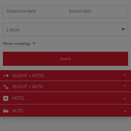
Departure date
Return date
1
Adult
My dates are flexible
My dates are flexible
Meest voordelige
1
+
Adult
August
August
2026
2026
From 24 years of age up until turning 65
Search
Lunes
Lunes
Martes
Martes
Miércoles
Miércoles
Jueves
Jueves
Viernes
Viernes
Sábado
Sábado
Domingo
Domingo
Su
Su
Mo
Mo
Tu
Tu
We
We
Th
Th
Fr
Fr
Sa
Sa
0
+
Child
From 2 years of age up until turning 11
VLUCHT + HOTEL
1
1
2
2
3
3
4
4
5
5
6
6
7
7
8
8
VLUCHT + AUTO
0
+
Infant
9
9
10
10
11
11
12
12
13
13
14
14
15
15
Up until turning 2 years of age
HOTEL
16
16
17
17
18
18
19
19
20
20
21
21
22
22
23
23
24
24
25
25
26
26
27
27
28
28
29
29
AUTO
30
30
31
31