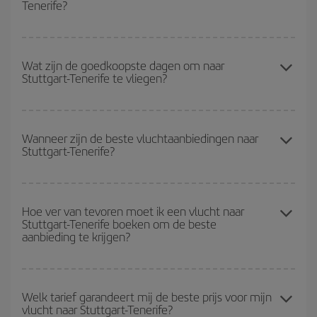
Tenerife?
Je kunt op je vliegtickets Stuttgart-Tenerife-dest besparen en de
goedkoopste vlucht krijgen als je het hoogseizoen vermijdt, vooraf
Wat zijn de goedkoopste dagen om naar
Stuttgart-Tenerife te vliegen?
koopt en flexibel bent met de datums en tijden voor de heen- en
terugvlucht.
Om erachter te komen welke dagen voor jou het goedkoopst zijn
om te vliegen, start je gewoon een zoekopdracht op onze
Wanneer zijn de beste vluchtaanbiedingen naar
Stuttgart-Tenerife?
zoekmachine voor goedkope vluchten
. Vertel ons waar je
vandaan vliegt, waar je naar toe wilt en welke datums je in
gedachten hebt om te reizen. We laten je de goedkoopste
Je kunt de goedkoopste vluchten krijgen als je
buiten het
vluchten zien, niet alleen
voor je zoekopdracht, maar ook voor
hoogseizoen reist
. Hoewel het van je bestemming afhangt, horen
Hoe ver van tevoren moet ik een vlucht naar
de dagen er om heen
, zowel heen als terug, zodat je de beste
Stuttgart-Tenerife boeken om de beste
Kerstmis, Pasen en de schoolvakantieperiodes over het algemeen
aanbieding kunt vinden. Kijk ook eens naar de verschillende
aanbieding te krijgen?
tot het hoogseizoen. En, vooral als je een uitstapje in het weekend
vluchtopties die we je elke dag aanbieden: sommige
wilt plannen,
geldt hoe vroeger
je je vlucht koopt, hoe voordeliger
vluchtschema's
leveren je zelfs nog meer besparen op de
je uit zult zijn.
ticketprijs op.
Hoe eerder je je vluchten
reserveert, hoe betere prijzen je zult
vinden. De prijzen zijn afhankelijk van het aantal beschikbare
Welk tarief garandeert mij de beste prijs voor mijn
vlucht naar Stuttgart-Tenerife?
plaatsen op de vlucht en of de goedkoopste (economy) tarieven