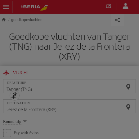
Skip to main content
goedkopevluchten
Goedkope vluchten van Tanger
(TNG) naar Jerez de la Frontera
(XRY)
VLUCHT
DEPARTURE
DESTINATION
Select
Round trip
one
option
Pay with Avios