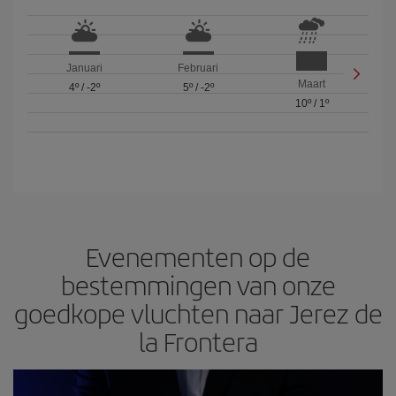
Januari
Februari
Maart
4º
/
-2º
5º
/
-2º
10º
/
1º
Evenementen op de
bestemmingen van onze
goedkope vluchten naar Jerez de
la Frontera