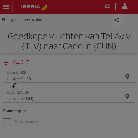
Skip to main content
goedkopevluchten
Goedkope vluchten van Tel Aviv
(TLV) naar Cancun (CUN)
VLUCHT
DEPARTURE
DESTINATION
Select
Round trip
one
option
Pay with Avios