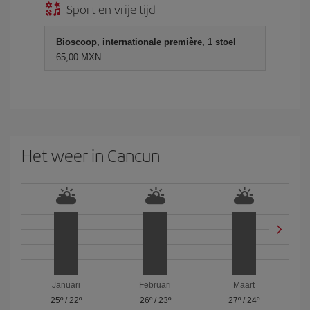
Sport en vrije tijd
Bioscoop, internationale première, 1 stoel
65,00 MXN
Het weer in Cancun
Januari
Februari
Maart
25º
/
22º
26º
/
23º
27º
/
24º