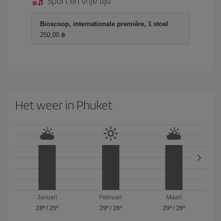
Sport en vrije tijd
Bioscoop, internationale première, 1 stoel
250,00 ฿
Het weer in Phuket
Januari
Februari
Maart
28º
/
25º
29º
/
26º
29º
/
26º