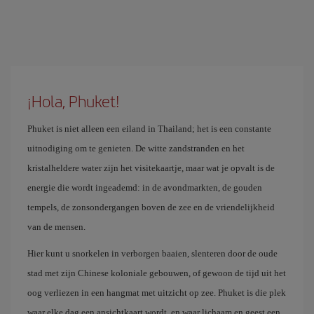
¡Hola, Phuket!
Phuket is niet alleen een eiland in Thailand; het is een constante
uitnodiging om te genieten. De witte zandstranden en het
kristalheldere water zijn het visitekaartje, maar wat je opvalt is de
energie die wordt ingeademd: in de avondmarkten, de gouden
tempels, de zonsondergangen boven de zee en de vriendelijkheid
van de mensen.
Hier kunt u snorkelen in verborgen baaien, slenteren door de oude
stad met zijn Chinese koloniale gebouwen, of gewoon de tijd uit het
oog verliezen in een hangmat met uitzicht op zee. Phuket is die plek
waar elke dag een ansichtkaart wordt, en waar lichaam en geest een