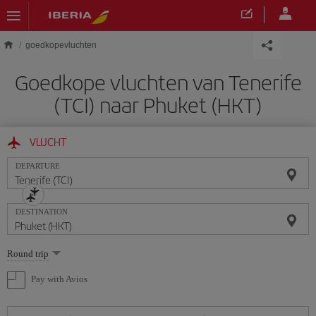
Skip to main content
goedkopevluchten
Goedkope vluchten van Tenerife
(TCI) naar Phuket (HKT)
VLUCHT
DEPARTURE
DESTINATION
Select
Round trip
one
option
Pay with Avios