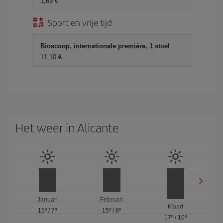
1,69 €
Sport en vrije tijd
Bioscoop, internationale première, 1 stoel
11,10 €
Het weer in Alicante
Januari
Februari
Maart
15º
/
7º
15º
/
8º
17º
/
10º