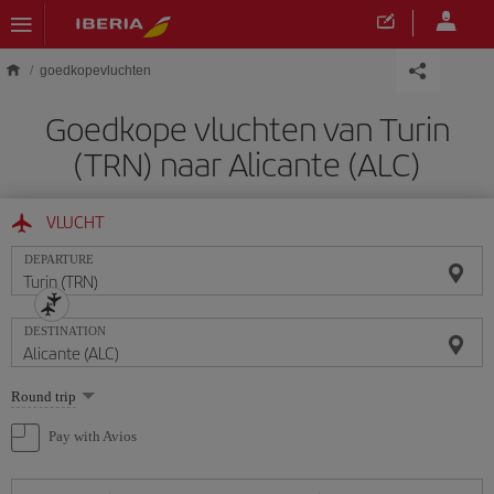
Skip to main content
goedkopevluchten
Goedkope vluchten van Turin
(TRN) naar Alicante (ALC)
VLUCHT
DEPARTURE
DESTINATION
Select
Round trip
one
option
Pay with Avios