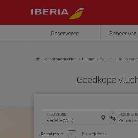
Skip to main content
Reserveren
Beheer van 
goedkopevluchten
Europa
Spanje
De Baleare
Goedkope vlucht
DEPARTURE
DESTINATI
Select
Pay with Avios
Round trip