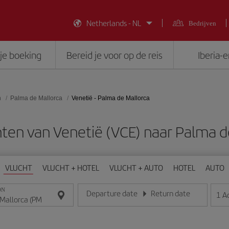
Netherlands - NL
Bedrijven
je boeking
Bereid je voor op de reis
Iberia-
n
Palma de Mallorca
Venetië - Palma de Mallorca
en van Venetië (VCE) naar Palma d
VLUCHT
VLUCHT + HOTEL
VLUCHT + AUTO
HOTEL
AUTO
ON
Departure date
Return date
1
A
Voer de datum in het formaat dag/maand/jaar in
Voer de datum in het formaat