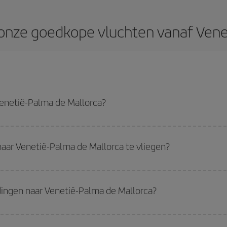
onze goedkope vluchten vanaf Vene
Venetië-Palma de Mallorca?
rca-dest besparen en de goedkoopste vlucht krijgen als je het hoogseizoen ver
aar Venetië-Palma de Mallorca te vliegen?
oedkoopst zijn om te vliegen, start je gewoon een zoekopdracht op onze
zoe
welke datums je in gedachten hebt om te reizen. We laten je de goedkoopste vl
dingen naar Venetië-Palma de Mallorca?
n als terug, zodat je de beste aanbieding kunt vinden. Kijk ook eens naar de 
zelfs nog meer besparen op de ticketprijs op.
iten het hoogseizoen reist
. Hoewel het van je bestemming afhangt, horen 