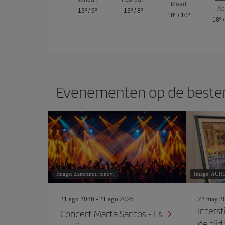
Maart
Ap
13º
/
9º
13º
/
8º
16º
/
10º
18º
Evenementen op de bestem
Image: Zamrznuti tonovi
Image: AU
21 ago 2026 - 21 ago 2026
22 may 20
Inters
Concert Marta Santos - Es
de tijd