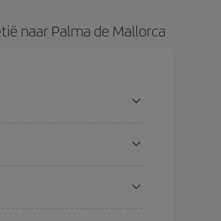
tië naar Palma de Mallorca
mijdt, vooraf koopt en flexibel bent met de
kmachine voor goedkope vluchten
. Vertel ons
uchten zien, niet alleen
voor je zoekopdracht,
verschillende vluchtopties die we je elke dag
Kerstmis, Pasen en de schoolvakantieperiodes