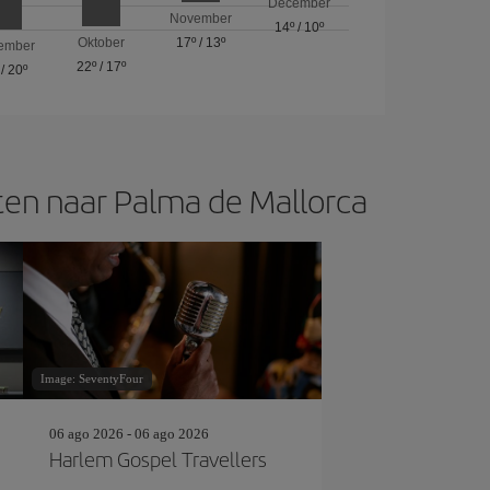
December
November
14º
/
10º
Oktober
17º
/
13º
ember
22º
/
17º
/
20º
n naar Palma de Mallorca
Image: SeventyFour
06 ago 2026 - 06 ago 2026
Harlem Gospel Travellers