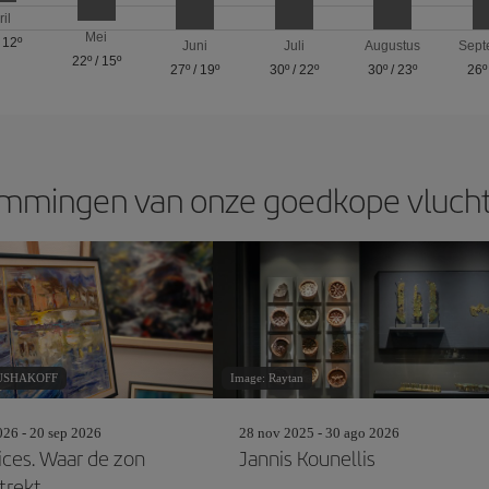
ril
Mei
/
12º
Juni
Juli
Augustus
Sept
22º
/
15º
27º
/
19º
30º
/
22º
30º
/
23º
26º
mingen van onze goedkope vluchte
RUSHAKOFF
Image: Raytan
26 - 20 sep 2026
28 nov 2025 - 30 ago 2026
tices. Waar de zon
Jannis Kounellis
 trekt