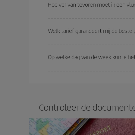
over het algemeen tot het hoogseizoen. En, vooral
Hoe ver van tevoren moet ik een vlu
Hoe eerder je je vluchten
reserveert, hoe betere 
(economy) tarieven beschikbaar zijn of zijn uitv
Welk tarief garandeert mij de beste 
Bij Iberia hebben we verschillende tarieven om je
Op welke dag van de week kun je het
Je kunt elke dag van de week goedkope vluchten v
goedkoper ze meestal zullen zijn. Ook als je naar
Controleer de documenten