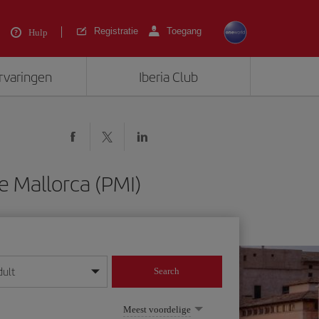
Registratie
Toegang
Hulp
ervaringen
Iberia Club
e Mallorca (PMI)
dult
Search
 dag/maand/jaar in
Meest voordelige