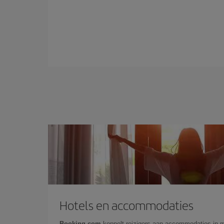
Hotels en accommodaties
Booking.com
koppelt reizigers aan accommodaties in 