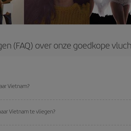
gen (FAQ) over onze goedkope vluc
naar Vietnam?
pste vlucht krijgen als je het hoogseizoenen vermijdt, vooraf koopt en flexib
ming voor je reis hebt gekozen, bekijk dan onze aanbiedingen en laat je inspi
aar Vietnam te vliegen?
oedkoopst zijn om te vliegen, start je gewoon een zoekopdracht op onze
zoe