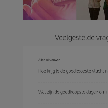
Veelgestelde vra
Alles uitvouwen
Hoe krijg je de goedkoopste vlucht 
Je kunt op je vliegtickets besparen en de goedkoo
terugvlucht. En als je nog geen specifieke bestem
Wat zijn de goedkoopste dagen om n
vlucht.
Om erachter te komen welke dagen voor jou het g