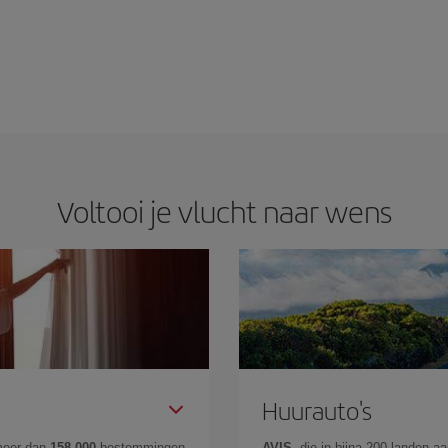
Voltooi je vlucht naar wens
Huurauto's
meer dan
158.000
bestemmingen
AVIS
, die in bijna 200 landen 