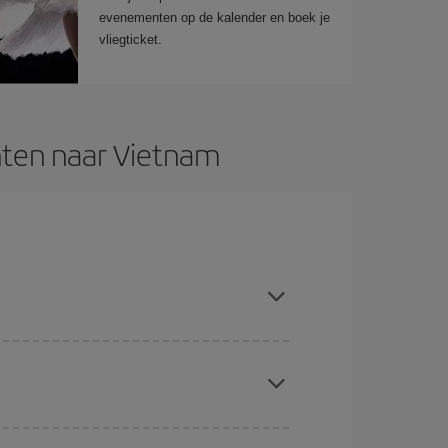
evenementen op de kalender en boek je
vliegticket.
hten naar Vietnam
el bent met de datums en tijden voor de heen- en
reren: je vindt vast en zeker de goedkoopste
kmachine voor goedkope vluchten
. Vertel ons