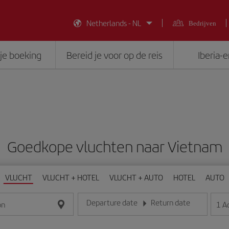
Netherlands - NL
Bedrijven
je boeking
Bereid je voor op de reis
Iberia-
Goedkope vluchten naar Vietnam
VLUCHT
VLUCHT + HOTEL
VLUCHT + AUTO
HOTEL
AUTO
Departure date
Return date
1
A
on
Voer de datum in het formaat dag/maand/jaar in
Voer de datum in het formaat