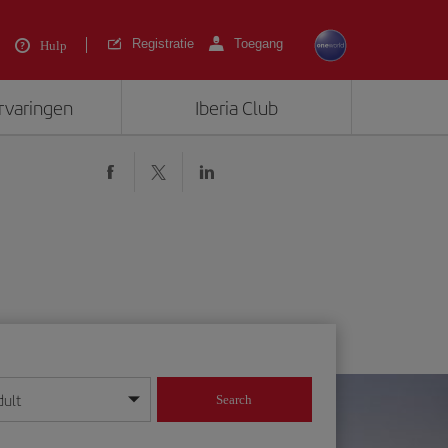
Registratie
Toegang
Hulp
ervaringen
Iberia Club
dult
Search
 dag/maand/jaar in