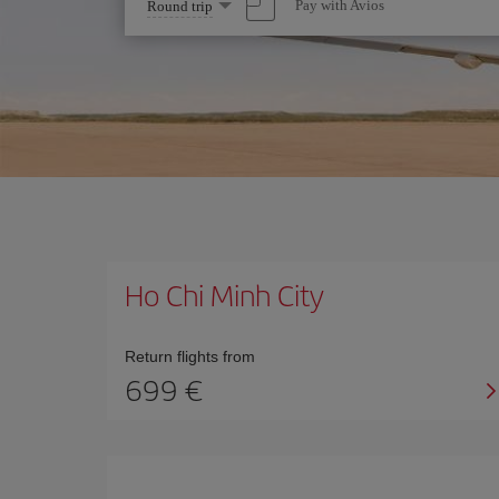
Select
Pay with Avios
Round trip
one
option
Ho Chi Minh City
Return flights from
699 €