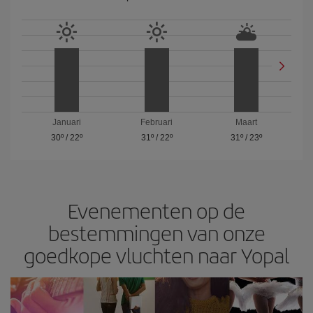
Januari
Februari
Maart
30º
/
22º
31º
/
22º
31º
/
23º
Evenementen op de
bestemmingen van onze
goedkope vluchten naar Yopal