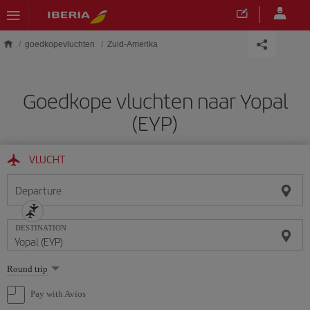
Skip to main content
goedkopevluchten
Zuid-Amerika
Goedkope vluchten naar Yopal
(EYP)
VLUCHT
Departure
DESTINATION
Select
Round trip
one
option
Pay with Avios