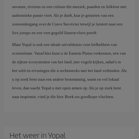
savanne, rivieren en een cultuur die muziek, paarden en folklore met
authentieke passie viert. Als je durft, kun je genieten van een
zonsondergang over de Cravo Sur-rivier terwijl je luistert naar een
live joropo en een vers gegrild llanera-vlees proeft.
Maar Yopal is ook een ideale uitvalsbasis voor liefhebbers van
ecotoerisme. Vanaf hier kunt u de Eastern Plains verkennen, een van
de rijkste ecosystemen van het land, met vogels kijken, safari's in
het wild en ervaringen die u rechtstreeks met het land verbinden. Als
u op zoek bent naar een andere bestemming, warm en vol lokaal
leven, dan wacht Yopal u met open armen op. Als je op zoek bent
naar inspiratie, vind je die hier. Boek uw goedkope vluchten.
Het weer in Yopal