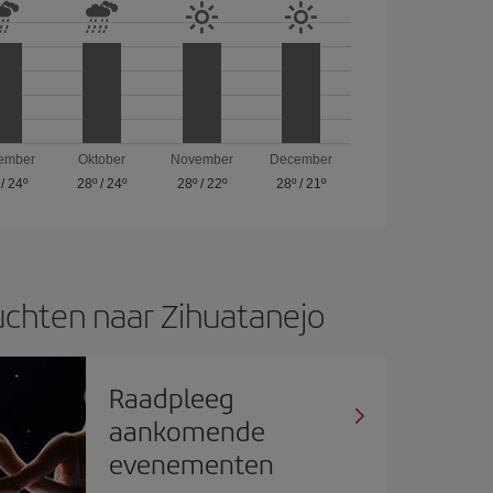
ember
Oktober
November
December
/
24º
28º
/
24º
28º
/
22º
28º
/
21º
chten naar Zihuatanejo
Raadpleeg
aankomende
evenementen