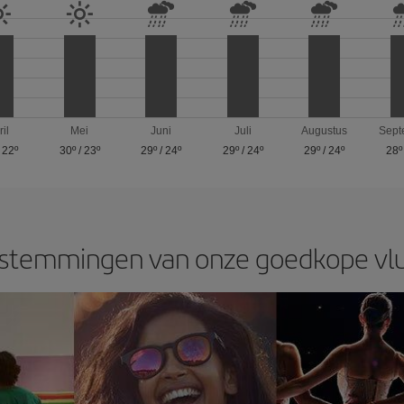
ril
Mei
Juni
Juli
Augustus
Sept
/
22º
30º
/
23º
29º
/
24º
29º
/
24º
29º
/
24º
28º
temmingen van onze goedkope vlu