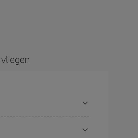
 vliegen
el bent met de datums en tijden voor de heen- en
reren: je vindt vast en zeker de goedkoopste