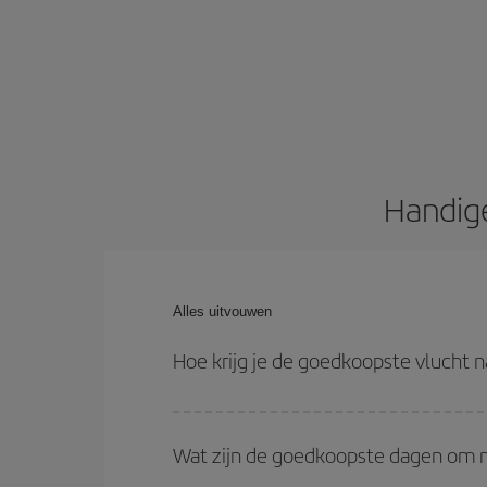
Handige
Alles uitvouwen
Hoe krijg je de goedkoopste vlucht n
Je kunt op je vliegtickets besparen en de goedkoo
terugvlucht. En als je nog geen specifieke bestem
Wat zijn de goedkoopste dagen om n
vlucht.