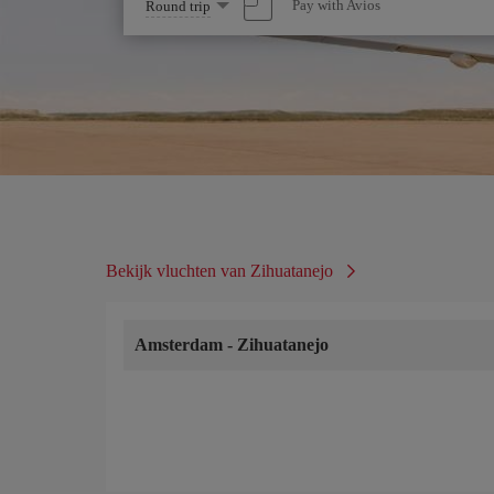
Select
Pay with Avios
Round trip
one
option
Bekijk vluchten van Zihuatanejo
Amsterdam
-
Zihuatanejo