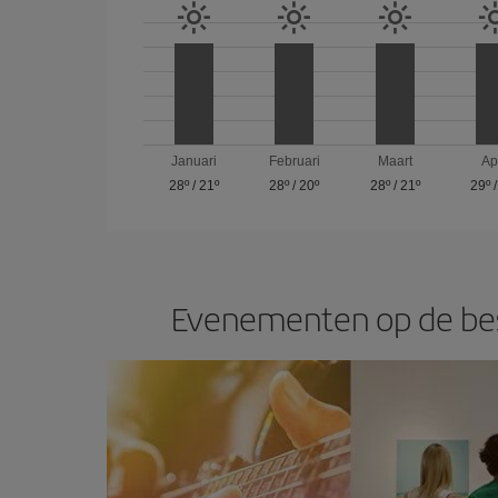
Januari
Februari
Maart
Ap
28º
/
21º
28º
/
20º
28º
/
21º
29º
Evenementen op de bes