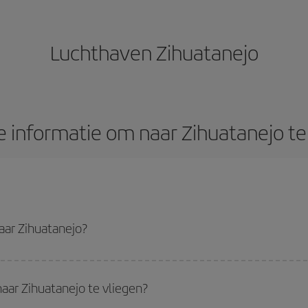
Luchthaven Zihuatanejo
 informatie om naar Zihuatanejo te
aar Zihuatanejo?
pste vlucht krijgen als je het hoogseizoenen vermijdt, vooraf koopt en flexib
ming voor je reis hebt gekozen, bekijk dan onze aanbiedingen en laat je inspi
aar Zihuatanejo te vliegen?