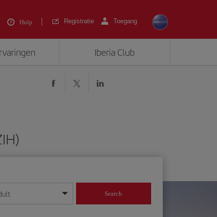
Registratie
Toegang
Hulp
ervaringen
Iberia Club
ZIH)
dult
Search
 dag/maand/jaar in