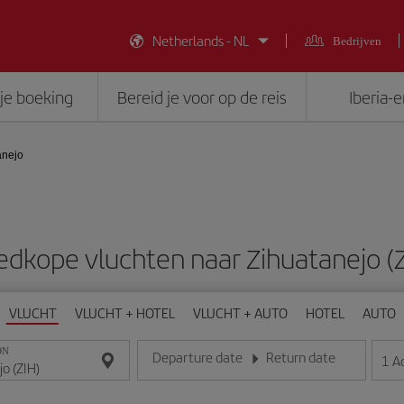
Netherlands - NL
Bedrijven
je boeking
Bereid je voor op de reis
Iberia-
anejo
dkope vluchten naar Zihuatanejo (
VLUCHT
VLUCHT + HOTEL
VLUCHT + AUTO
HOTEL
AUTO
ON
Departure date
Return date
1
A
Voer de datum in het formaat dag/maand/jaar in
Voer de datum in het formaat