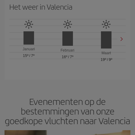
Het weer in Valencia
Januari
Februari
Maart
15º
/
7º
16º
/
7º
19º
/
9º
Evenementen op de
bestemmingen van onze
goedkope vluchten naar Valencia