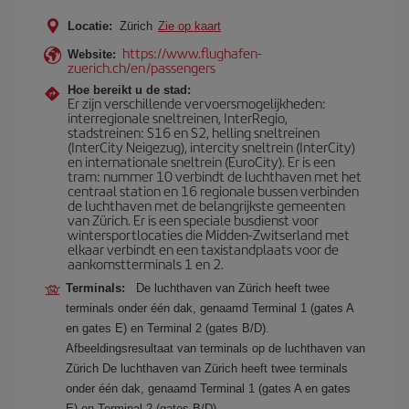
Locatie:
Zürich
Zie op kaart
https://www.flughafen-
Website:
zuerich.ch/en/passengers
Hoe bereikt u de stad:
Er zijn verschillende vervoersmogelijkheden:
interregionale sneltreinen, InterRegio,
stadstreinen: S16 en S2, helling sneltreinen
(InterCity Neigezug), intercity sneltrein (InterCity)
en internationale sneltrein (EuroCity). Er is een
tram: nummer 10 verbindt de luchthaven met het
centraal station en 16 regionale bussen verbinden
de luchthaven met de belangrijkste gemeenten
van Zürich. Er is een speciale busdienst voor
wintersportlocaties die Midden-Zwitserland met
elkaar verbindt en een taxistandplaats voor de
aankomstterminals 1 en 2.
Terminals:
De luchthaven van Zürich heeft twee
terminals onder één dak, genaamd Terminal 1 (gates A
en gates E) en Terminal 2 (gates B/D).
Afbeeldingsresultaat van terminals op de luchthaven van
Zürich De luchthaven van Zürich heeft twee terminals
onder één dak, genaamd Terminal 1 (gates A en gates
E) en Terminal 2 (gates B/D).