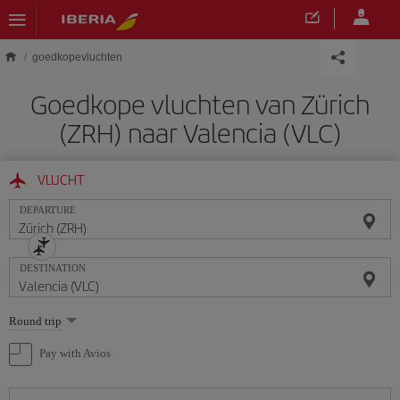
Skip to main content
goedkopevluchten
Goedkope vluchten van Zürich
(ZRH) naar Valencia (VLC)
VLUCHT
DEPARTURE
DESTINATION
Select
Round trip
one
option
Pay with Avios