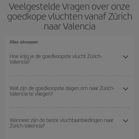
Veelgestelde Vragen over onze
goedkope vluchten vanaf Zürich
naar Valencia
Alles uitvouwen
Hoe krijg je de goedkoopste vlucht Zürich-
Valencia?
Je kunt op je vliegtickets Zürich-Valencia-dest besparen en de
goedkoopste vlucht krijgen als je het hoogseizoen vermijdt, vooraf
Wat zijn de goedkoopste dagen om naar Zürich-
Valencia te vliegen?
koopt en flexibel bent met de datums en tijden voor de heen- en
terugvlucht.
Om erachter te komen welke dagen voor jou het goedkoopst zijn
om te vliegen, start je gewoon een zoekopdracht op onze
Wanneer zijn de beste vluchtaanbiedingen naar
Zürich-Valencia?
zoekmachine voor goedkope vluchten
. Vertel ons waar je
vandaan vliegt, waar je naar toe wilt en welke datums je in
gedachten hebt om te reizen. We laten je de goedkoopste