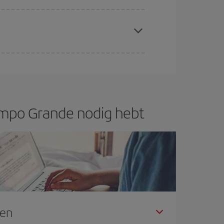
f ben je verzekerd van de goedkoopste vlucht.
el bent met de datums en tijden voor de heen- en
reren: je vindt vast en zeker de goedkoopste
ampo Grande nodig hebt
gen