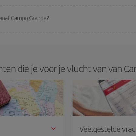
 de beste prijs op basis van je reiswensen te garanderen. Met het basic tarie
 vanaf Campo Grande?
pste vlucht krijgen als je het hoogseizoenen vermijdt, vooraf koopt en flexib
ming voor je reis hebt gekozen, bekijk dan onze aanbiedingen en laat je inspi
ten die je voor je vlucht van van C
Veelgestelde vra