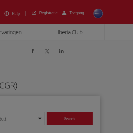
Registratie
Toegang
Hulp
ervaringen
Iberia Club
(CGR)
dult
Search
 dag/maand/jaar in