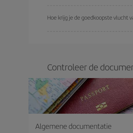
Bij Iberia hebben we verschillende tarieven om je
Hoe krijg je de goedkoopste vlucht
Je kunt op je vliegtickets besparen en de goedkoo
terugvlucht. En als je nog geen specifieke bestem
vlucht.
Controleer de documen
Algemene documentatie