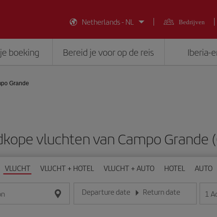
Netherlands - NL
Bedrijven
je boeking
Bereid je voor op de reis
Iberia-
po Grande
kope vluchten van Campo Grande 
VLUCHT
VLUCHT + HOTEL
VLUCHT + AUTO
HOTEL
AUTO
Departure date
Return date
1
A
on
Voer de datum in het formaat dag/maand/jaar in
Voer de datum in het formaat