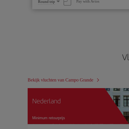
Select
Pay with Avios
Round trip
one
option
V
Bekijk vluchten van Campo Grande
Nederland
Minimum retourprijs