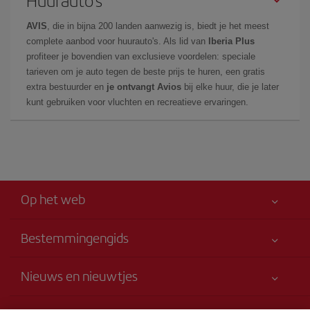
AVIS
, die in bijna 200 landen aanwezig is, biedt je het meest
complete aanbod voor huurauto's. Als lid van
Iberia Plus
profiteer je bovendien van exclusieve voordelen: speciale
tarieven om je auto tegen de beste prijs te huren, een gratis
extra bestuurder en
je ontvangt Avios
bij elke huur, die je later
kunt gebruiken voor vluchten en recreatieve ervaringen.
Op het web
Bestemmingengids
Allereerst je veiligheid
Nieuws en nieuwtjes
Toegankelijkheid
Nieuws en nieuwtjes
Verbintenis dienstverlening