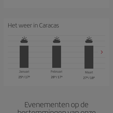
Het weer in Caracas
Januari
Februari
Maart
25º
/
17º
26º
/
17º
27º
/
18º
Evenementen op de
bestemmingen van onze