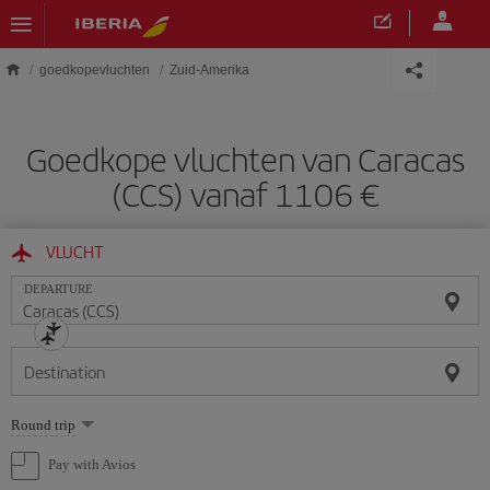
Skip to main content
goedkopevluchten
Zuid-Amerika
Goedkope vluchten van Caracas
(CCS) vanaf 1106 €
VLUCHT
DEPARTURE
Destination
Select
Round trip
one
option
Pay with Avios