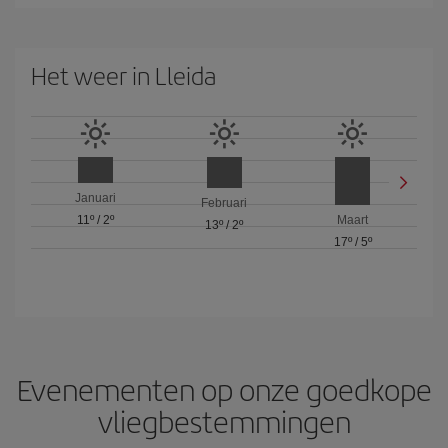
Het weer in Lleida
Januari
Februari
11º
/
2º
Maart
13º
/
2º
17º
/
5º
Evenementen op onze goedkope
vliegbestemmingen