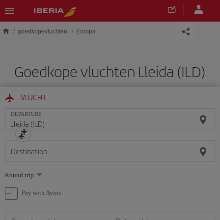
Skip to main content
goedkopevluchten
Europa
Goedkope vluchten Lleida (ILD)
VLUCHT
DEPARTURE
Destination
Select
Round trip
one
option
Pay with Avios